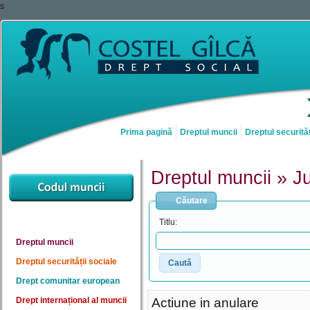
s
Prima pagină
Dreptul muncii
Dreptul securităț
Dreptul muncii » J
Căutare
Titlu:
Dreptul muncii
Dreptul securității sociale
Caută
Drept comunitar european
Drept internațional al muncii
Actiune in anulare