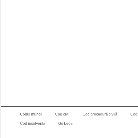
Codul muncii
Cod civil
Cod procedură civilă
Cod
Cod insolvență
Go Lege