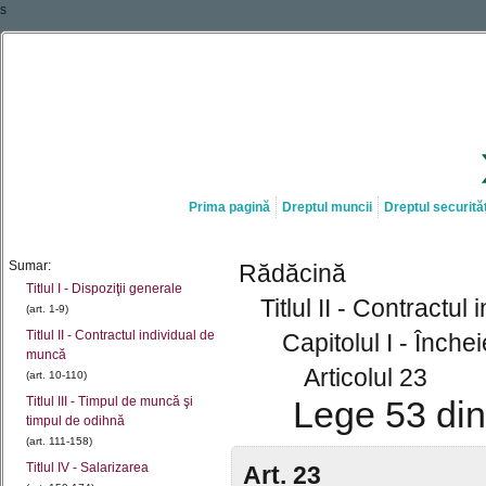
s
Prima pagină
Dreptul muncii
Dreptul securităț
Sumar:
Rădăcină
Titlul I - Dispoziţii generale
Titlul II - Contractu
(art. 1-9)
Titlul II - Contractul individual de
Capitolul I - Înch
muncă
Articolul 23
(art. 10-110)
Titlul III - Timpul de muncă şi
Lege 53 din
timpul de odihnă
(art. 111-158)
Titlul IV - Salarizarea
Art. 23