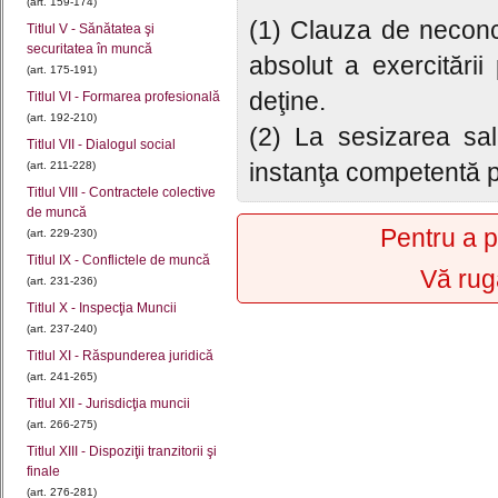
(art. 159-174)
(1) Clauza de neconc
Titlul V - Sănătatea şi
securitatea în muncă
absolut a exercitării
(art. 175-191)
deţine.
Titlul VI - Formarea profesională
(art. 192-210)
(2) La sesizarea sal
Titlul VII - Dialogul social
instanţa competentă p
(art. 211-228)
Titlul VIII - Contractele colective
de muncă
Pentru a p
(art. 229-230)
Titlul IX - Conflictele de muncă
Vă rug
(art. 231-236)
Titlul X - Inspecţia Muncii
(art. 237-240)
Titlul XI - Răspunderea juridică
(art. 241-265)
Titlul XII - Jurisdicţia muncii
(art. 266-275)
Titlul XIII - Dispoziţii tranzitorii şi
finale
(art. 276-281)