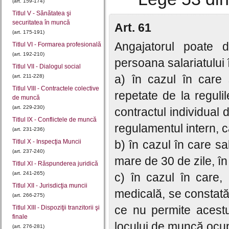
(art. 159-174)
Titlul V - Sănătatea şi
securitatea în muncă
Art. 61
(art. 175-191)
Angajatorul poate 
Titlul VI - Formarea profesională
(art. 192-210)
persoana salariatului î
Titlul VII - Dialogul social
a) în cazul în care 
(art. 211-228)
Titlul VIII - Contractele colective
repetate de la regulil
de muncă
(art. 229-230)
contractul individual
Titlul IX - Conflictele de muncă
regulamentul intern, c
(art. 231-236)
Titlul X - Inspecţia Muncii
b) în cazul în care sa
(art. 237-240)
mare de 30 de zile, în
Titlul XI - Răspunderea juridică
(art. 241-265)
c) în cazul în care,
Titlul XII - Jurisdicţia muncii
medicală, se constată i
(art. 266-275)
ce nu permite acestu
Titlul XIII - Dispoziţii tranzitorii şi
finale
locului de muncă ocup
(art. 276-281)