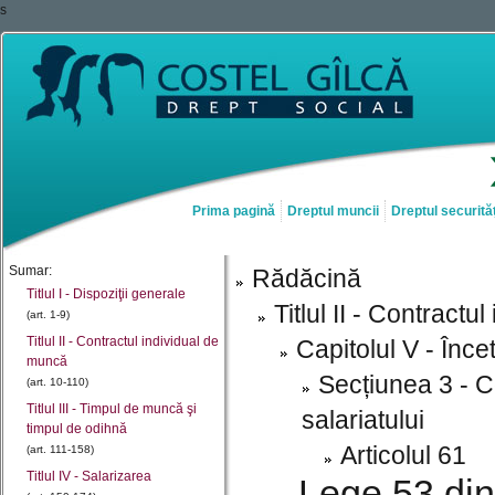
s
Prima pagină
Dreptul muncii
Dreptul securităț
Sumar:
Rădăcină
Titlul I - Dispoziţii generale
Titlul II - Contract
(art. 1-9)
Titlul II - Contractul individual de
Capitolul V - Înc
muncă
Secțiunea 3 - C
(art. 10-110)
Titlul III - Timpul de muncă şi
salariatului
timpul de odihnă
Articolul 61
(art. 111-158)
Titlul IV - Salarizarea
Lege 53 din