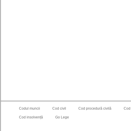
Codul muncii
Cod civil
Cod procedură civilă
Cod
Cod insolvență
Go Lege