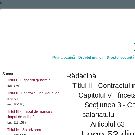
s
Prima pagină
Dreptul muncii
Dreptul securităț
Sumar:
Rădăcină
Titlul I - Dispoziţii generale
Titlul II - Contractu
(art. 1-9)
Titlul II - Contractul individual de
Capitolul V - Înce
muncă
Secțiunea 3 - C
(art. 10-110)
Titlul III - Timpul de muncă şi
salariatului
timpul de odihnă
Articolul 63
(art. 111-158)
Titlul IV - Salarizarea
Lege 53 din