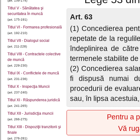
(art. 159-174)
Titlul V - Sănătatea şi
securitatea în muncă
Art. 63
(art. 175-191)
(1) Concedierea pent
Titlul VI - Formarea profesională
(art. 192-210)
repetate de la reguli
Titlul VII - Dialogul social
îndeplinirea de către
(art. 211-228)
Titlul VIII - Contractele colective
termenele stabilite de
de muncă
(art. 229-230)
(2) Concedierea salari
Titlul IX - Conflictele de muncă
fi dispusă numai du
(art. 231-236)
Titlul X - Inspecţia Muncii
procedurii de evaluare
(art. 237-240)
sau, în lipsa acestuia,
Titlul XI - Răspunderea juridică
(art. 241-265)
Titlul XII - Jurisdicţia muncii
Pentru a p
(art. 266-275)
Vă rug
Titlul XIII - Dispoziţii tranzitorii şi
finale
(art. 276-281)