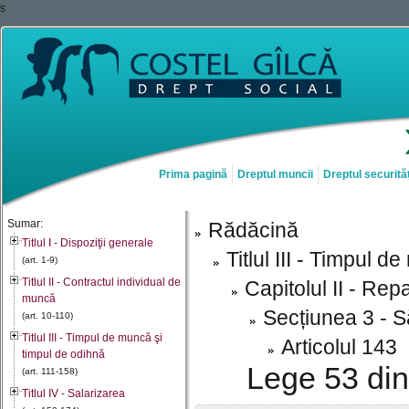
s
Prima pagină
Dreptul muncii
Dreptul securităț
Sumar:
Rădăcină
Titlul I - Dispoziţii generale
Titlul III - Timpul 
(art. 1-9)
Titlul II - Contractul individual de
Capitolul II - Rep
muncă
Secțiunea 3 - S
(art. 10-110)
Titlul III - Timpul de muncă şi
Articolul 143
timpul de odihnă
Lege 53 din
(art. 111-158)
Titlul IV - Salarizarea