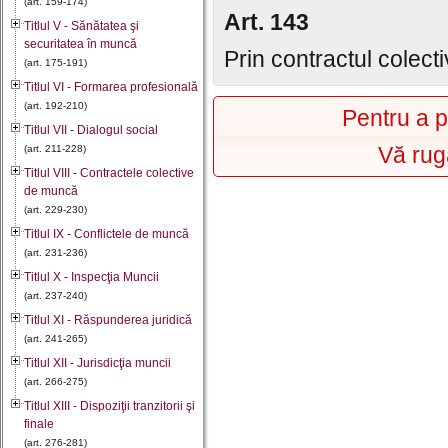
(art. 159-174)
Art. 143
Titlul V - Sănătatea şi
securitatea în muncă
Prin contractul colecti
(art. 175-191)
Titlul VI - Formarea profesională
(art. 192-210)
Pentru a p
Titlul VII - Dialogul social
Vă rug
(art. 211-228)
Titlul VIII - Contractele colective
de muncă
(art. 229-230)
Titlul IX - Conflictele de muncă
(art. 231-236)
Titlul X - Inspecţia Muncii
(art. 237-240)
Titlul XI - Răspunderea juridică
(art. 241-265)
Titlul XII - Jurisdicţia muncii
(art. 266-275)
Titlul XIII - Dispoziţii tranzitorii şi
finale
(art. 276-281)