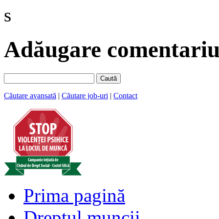
s
Adăugare comentariu 
Caută
Căutare avansată
|
Căutare job-uri
|
Contact
Prima pagină
Dreptul muncii