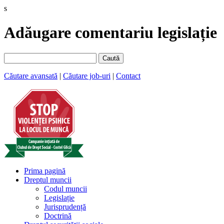
s
Adăugare comentariu legislație
Caută
Căutare avansată
|
Căutare job-uri
|
Contact
Prima pagină
Dreptul muncii
Codul muncii
Legislație
Jurisprudență
Doctrină