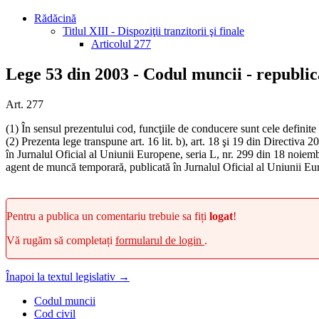
Rădăcină
Titlul XIII - Dispoziţii tranzitorii şi finale
Articolul 277
Lege 53 din 2003 - Codul muncii - republic
Art. 277
(1) În sensul prezentului cod, funcţiile de conducere sunt cele definite
(2) Prezenta lege transpune art. 16 lit. b), art. 18 şi 19 din Directiv
în Jurnalul Oficial al Uniunii Europene, seria L, nr. 299 din 18 noie
agent de muncă temporară, publicată în Jurnalul Oficial al Uniunii Eu
Pentru a publica un comentariu trebuie sa fiți
logat
!
Vă rugăm să completați
formularul de login
.
Înapoi la textul legislativ →
Codul muncii
Cod civil