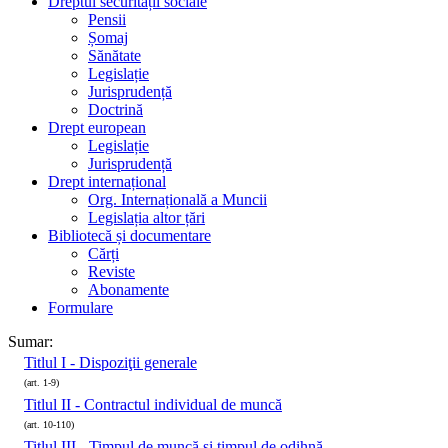
Dreptul securității sociale
Pensii
Șomaj
Sănătate
Legislație
Jurisprudență
Doctrină
Drept european
Legislație
Jurisprudență
Drept internațional
Org. Internațională a Muncii
Legislația altor țări
Bibliotecă și documentare
Cărți
Reviste
Abonamente
Formulare
Sumar:
Titlul I - Dispoziţii generale
(art. 1-9)
Titlul II - Contractul individual de muncă
(art. 10-110)
Titlul III - Timpul de muncă şi timpul de odihnă