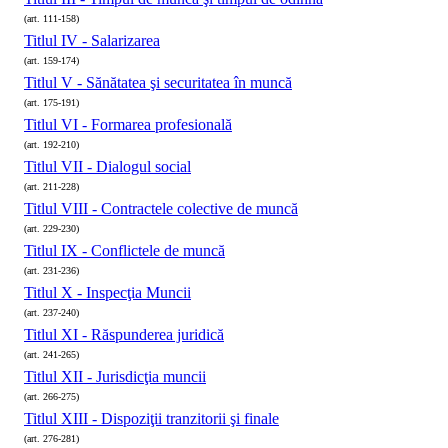
(art. 111-158)
Titlul IV - Salarizarea
(art. 159-174)
Titlul V - Sănătatea şi securitatea în muncă
(art. 175-191)
Titlul VI - Formarea profesională
(art. 192-210)
Titlul VII - Dialogul social
(art. 211-228)
Titlul VIII - Contractele colective de muncă
(art. 229-230)
Titlul IX - Conflictele de muncă
(art. 231-236)
Titlul X - Inspecţia Muncii
(art. 237-240)
Titlul XI - Răspunderea juridică
(art. 241-265)
Titlul XII - Jurisdicţia muncii
(art. 266-275)
Titlul XIII - Dispoziţii tranzitorii şi finale
(art. 276-281)