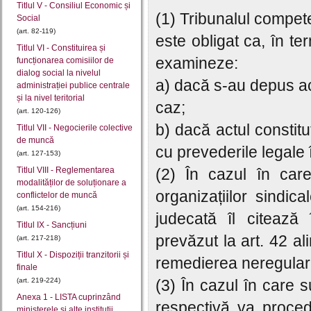
Titlul V - Consiliul Economic și
(1) Tribunalul competen
Social
(art. 82-119)
este obligat ca, în te
Titlul VI - Constituirea și
examineze:
funcționarea comisiilor de
dialog social la nivelul
a) dacă s-au depus act
administrației publice centrale
și la nivel teritorial
caz;
(art. 120-126)
b) dacă actul constitu
Titlul VII - Negocierile colective
de muncă
cu prevederile legale 
(art. 127-153)
Titlul VIII - Reglementarea
(2) În cazul în care
modalităților de soluționare a
organizațiilor sindic
conflictelor de muncă
(art. 154-216)
judecată îl citează
Titlul IX - Sancțiuni
prevăzut la art. 42 alin
(art. 217-218)
Titlul X - Dispoziții tranzitorii și
remedierea neregularit
finale
(art. 219-224)
(3) În cazul în care su
Anexa 1 - LISTA cuprinzând
respectivă va proced
ministerele şi alte instituţii