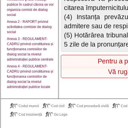
publice în cadrul cărora se vor
citarea împuternicitulu
organiza comisii de dialog
social
(4) Instanța prevăz
Anexa 2 - RAPORT privind
admitere sau de respi
activitatea comisiei de dialog
social
(5) Hotărârea tribuna
Anexa 3 - REGULAMENT-
5 zile de la pronunțar
CADRU privind constituirea și
funcționarea comisiilor de
dialog social la nivelul
administrației publice centrale
Pentru a p
Anexa 4 - REGULAMENT-
Vă rug
CADRU privind constituirea și
funcționarea comisiilor de
dialog social la nivelul
administrației publice locale
Codul muncii
Cod civil
Cod procedură civilă
Cod
Cod insolvență
Go Lege