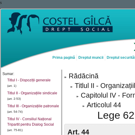
s
Prima pagină
Dreptul muncii
Dreptul securităț
Sumar:
Rădăcină
Titlul I - Dispoziții generale
Titlul II - Organizați
(art. 1)
Titlul II - Organizațiile sindicale
Capitolul IV - For
(art. 2-53)
Articolul 44
Titlul III - Organizațiile patronale
Lege 62 
(art. 54-74)
Titlul IV - Consiliul Național
Tripartit pentru Dialog Social
Art. 44
(art. 75-81)