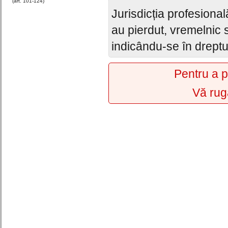
(art. 101-124)
Jurisdicția profesional
au pierdut, vremelnic 
indicându-se în dreptul
Pentru a p
Vă rug