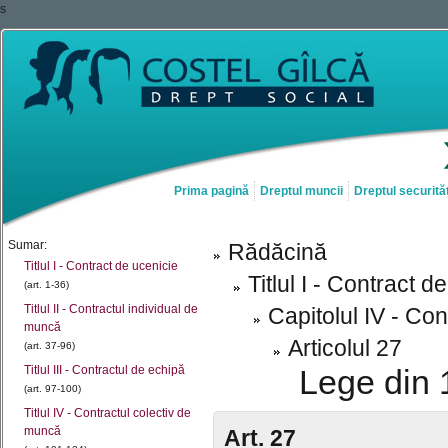
s
Prima pagină
Dreptul muncii
Dreptul securităț
Sumar:
Rădăcină
Titlul I - Contract de ucenicie
Titlul I - Contract d
(art. 1-36)
Titlul II - Contractul individual de
Capitolul IV - Con
muncă
Articolul 27
(art. 37-96)
Titlul III - Contractul de echipă
Lege din 
(art. 97-100)
Titlul IV - Contractul colectiv de
muncă
Art. 27