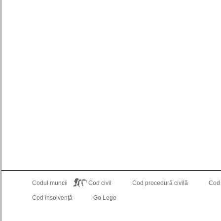
Codul muncii
Cod civil
Cod procedură civilă
Cod
Cod insolvență
Go Lege