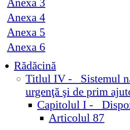
Anexa 3
Anexa 4
Anexa 5
Anexa 6
Rădăcină
Titlul IV - Sistemul n
urgenţă şi de prim ajuto
Capitolul I - Dispoz
Articolul 87