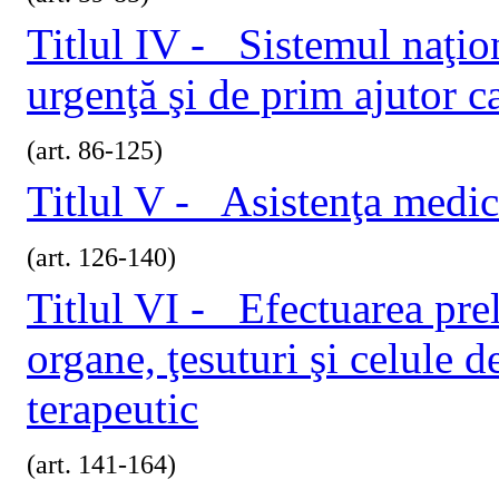
Titlul IV - Sistemul naţio
urgenţă şi de prim ajutor ca
(art. 86-125)
Titlul V - Asistenţa medi
(art. 126-140)
Titlul VI - Efectuarea prel
organe, ţesuturi şi celule 
terapeutic
(art. 141-164)