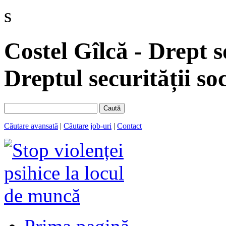
s
Costel Gîlcă - Drept s
Dreptul securității soc
Caută
Căutare avansată
|
Căutare job-uri
|
Contact