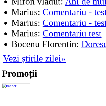
Miron vladut
:
Ani de mu
Marius
:
Comentariu - tes
Marius
:
Comentariu - tes
Marius
:
Comentariu test
Bocenu Florentin
:
Doresc
Vezi știrile zilei»
Promoții