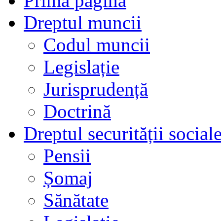
Prima pagină
Dreptul muncii
Codul muncii
Legislație
Jurisprudență
Doctrină
Dreptul securității social
Pensii
Șomaj
Sănătate