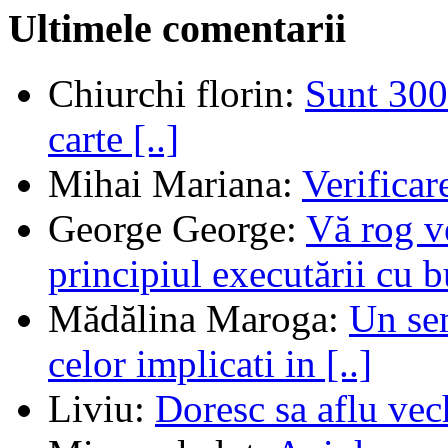
Ultimele comentarii
Chiurchi florin
:
Sunt 300 
carte [..]
Mihai Mariana
:
Verifica
George George
:
Vă rog v
principiul executării cu b
Mădălina Maroga
:
Un sem
celor implicati in [..]
Liviu
:
Doresc sa aflu vec