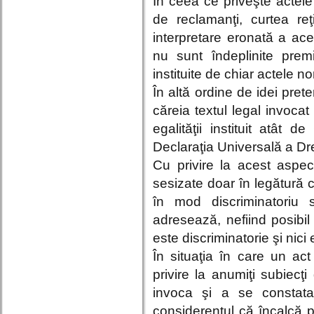
În ceea ce priveşte actele
de reclamanţi, curtea re
interpretare eronată a ace
nu sunt îndeplinite premi
instituite de chiar actele n
În altă ordine de idei prete
căreia textul legal invocat 
egalităţii instituit atât 
Declaraţia Universală a Dre
Cu privire la acest aspect
sesizate doar în legătură c
în mod discriminatoriu 
adresează, nefiind posibil
este discriminatorie şi nici 
În situaţia în care un act 
privire la anumiţi subiecţ
invoca şi a se constata 
considerentul că încalcă pri