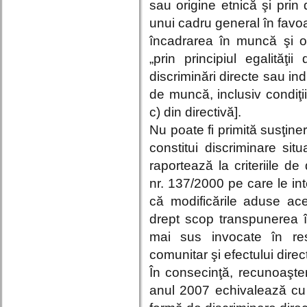
sau origine etnică şi pri
unui cadru general în favoa
încadrarea în muncă şi o
„prin principiul egalităţ
discriminări directe sau indi
de muncă, inclusiv condiţii
c) din directivă].
Nu poate fi primită susţine
constitui discriminare sit
raportează la criteriile de
nr. 137/2000 pe care le inte
că modificările aduse ac
drept scop transpunerea în 
mai sus invocate în resp
comunitar şi efectului direc
În consecinţă, recunoaşter
anul 2007 echivalează cu 