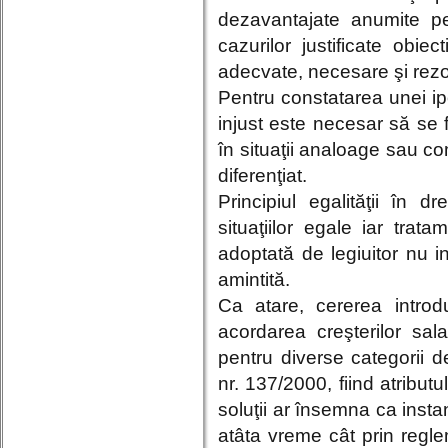
dezavantajate anumite p
cazurilor justificate obi
adecvate, necesare şi rezo
Pentru constatarea unei ipo
injust este necesar să se 
în situaţii analoage sau c
diferenţiat.
Principiul egalităţii în d
situaţiilor egale iar tratam
adoptată de legiuitor nu in
amintită.
Ca atare, cererea introd
acordarea creşterilor sa
pentru diverse categorii d
nr. 137/2000, fiind atributu
soluţii ar însemna ca insta
atâta vreme cât prin regle