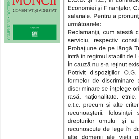
Economiei şi Finanţelor, C
salariale. Pentru a pronunţ
următoarele:
Reclamanţii, cum atestă c
serviciu, respectiv consi
Probaţiune de pe lângă Tr
intră în regimul stabilit de
În cauză nu s-a reţinut exis
Potrivit dispoziţiilor O.
formelor de discriminare c
discriminare se înţelege or
rasă, naţionalitate, etnie,
e.t.c. precum şi alte crit
recunoaşterii, folosinţei
drepturilor omului şi a 
recunoscute de lege în dom
alte domenii ale vieţii 