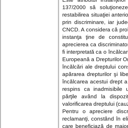
137/2000 să soluţioneze
restabilirea situaţiei anter
prin discriminare, iar jud
CNCD. A considera că prob
instanţa ţine de constit
aprecierea ca discriminator
fi interpretată ca o încălcar
Europeană a Drepturilor O
încălcări ale dreptului con
apărarea drepturilor şi lib
încălcarea acestui drept a 
respins ca inadmisibile 
părţile având la dispoz
valorificarea dreptului (ca
Pentru o apreciere discr
reclamanţi, constând în eli
care beneficiază de major