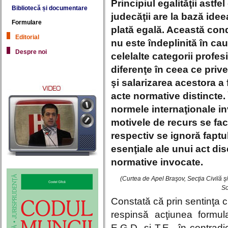
Principiul egalităţii astf
Bibliotecă și documentare
judecăţii are la bază id
Formulare
plată egală. Această condi
Editorial
nu este îndeplinită în cau
Despre noi
celelalte categorii profe
diferenţe în ceea ce priv
şi salarizarea acestora a 
acte normative distincte.
normele internaţionale in
motivele de recurs se fac
respectiv se ignoră faptu
esenţiale ale unui act dis
normative invocate.
(Curtea de Apel Braşov, Secţia Civilă ş
So
Constată că prin sentinţa c
respinsă acţiunea formula
E.G.D. şi T.E., în contradic