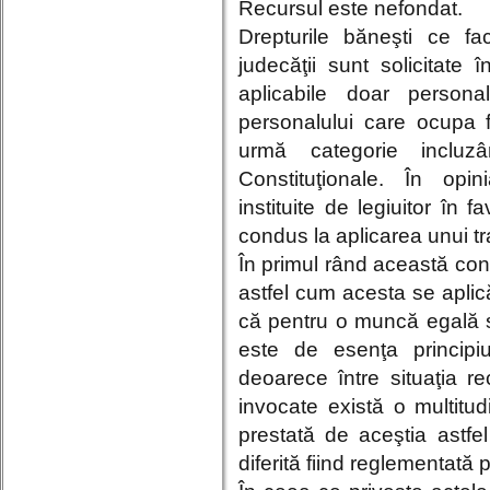
Recursul este nefondat.
Drepturile băneşti ce fa
judecăţii sunt solicitate
aplicabile doar persona
personalului care ocupa f
urmă categorie incluzân
Constituţionale. În opin
instituite de legiuitor în 
condus la aplicarea unui tr
În primul rând această concl
astfel cum acesta se aplic
că pentru o muncă egală s
este de esenţa principiu
deoarece între situaţia rec
invocate există o multitu
prestată de aceştia astfel
diferită fiind reglementată 