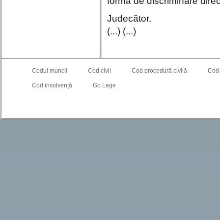
formă de discriminare direc
Judecător,
(...) (...)
Codul muncii
Cod civil
Cod procedură civilă
Cod
Cod insolvență
Go Lege