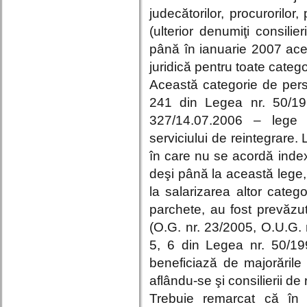
judecătorilor, procurorilor,
(ulterior denumiţi consilie
până în ianuarie 2007 ace
juridică pentru toate catego
Această categorie de perso
241 din Legea nr. 50/199
327/14.07.2006 – lege s
serviciului de reintegrare.
în care nu se acordă indexăr
deşi până la această lege, 
la salarizarea altor categ
parchete, au fost prevăzute
(O.G. nr. 23/2005, O.U.G. n
5, 6 din Legea nr. 50/19
beneficiază de majorările v
aflându-se şi consilierii de
Trebuie remarcat că în 