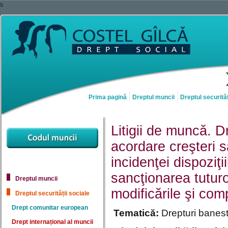
s
Prima pagină
Dreptul muncii
Dreptul securităț
Litigii de muncă. D
acordare creşteri s
incidenţei dispoziţi
sancţionarea tuturo
Dreptul muncii
modificările şi comp
Dreptul securității sociale
Drept comunitar european
Tematică:
Drepturi banest
Drept internațional al muncii