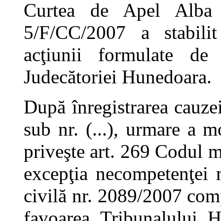
Curtea de Apel Alba I
5/F/CC/2007 a stabili
acţiunii formulate de
Judecătoriei Hunedoara.
După înregistrarea cauze
sub nr. (...), urmare a m
priveşte art. 269 Codul m
excepţia necompetenţei m
civilă nr. 2089/2007 comp
favoarea Tribunalului 