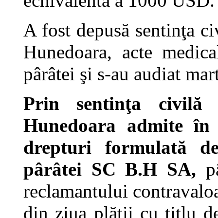
echivalentă a 1000 USD.
A fost depusă sentinţa ci
Hunedoara, acte medical
pârâtei şi s-au audiat mart
Prin sentinţa civilă
Hunedoara admite în p
drepturi formulată d
pârâtei SC B.H SA,
p
reclamantului contraval
din ziua plăţii cu titlu 