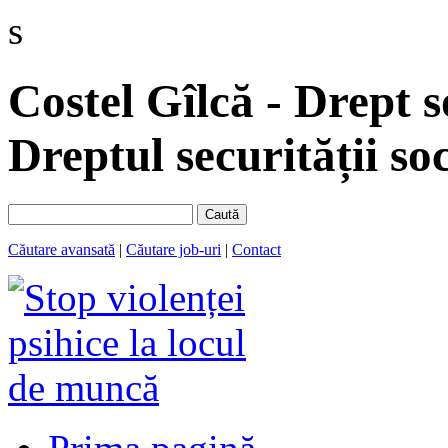
s
Costel Gîlcă - Drept s
Dreptul securității soc
Caută
Căutare avansată
|
Căutare job-uri
|
Contact