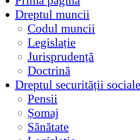
Prima pagină
Dreptul muncii
Codul muncii
Legislație
Jurisprudență
Doctrină
Dreptul securității social
Pensii
Șomaj
Sănătate