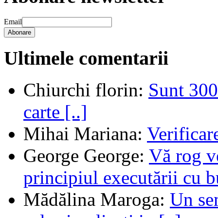
Email
Abonare
Ultimele comentarii
Chiurchi florin
:
Sunt 300 
carte [..]
Mihai Mariana
:
Verifica
George George
:
Vă rog v
principiul executării cu b
Mădălina Maroga
:
Un sem