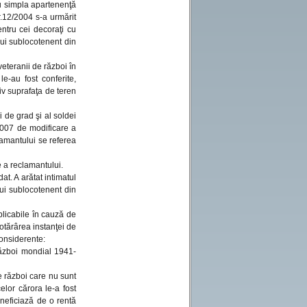
ru simpla apartenenţă
r.12/2004 s-a urmărit
entru cei decoraţi cu
nui sublocotenent din
veteranii de război în
e-au fost conferite,
ctiv suprafaţa de teren
 de grad şi al soldei
/2007 de modificare a
lamantului se referea
le a reclamantului.
t. A arătat intimatul
nui sublocotenent din
plicabile în cauză de
hotărârea instanţei de
considerente:
război mondial 1941-
e război care nu sunt
celor cărora le-a fost
neficiază de o rentă