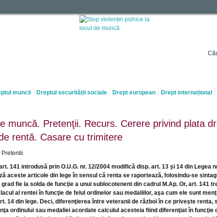
Cău
ptul muncii
Dreptul securității sociale
Drept european
Drept internațional
 de muncă. Pretenţii. Recurs. Cerere privind plata dr
 de rentă. Casare cu trimitere
Pretentii
art. 141 introdusă prin O.U.G. nr. 12/2004 modifică disp. art. 13 şi 14 din Legea n
ă aceste articole din lege în sensul că renta se raportează, folosindu-se sinta
 grad fie la solda de funcţie a unui sublocotenent din cadrul M.Ap. Or, art. 141 tr
acul al rentei în funcţie de felul ordinelor sau medaliilor, aşa cum ele sunt menţio
 art. 14 din lege. Deci, diferenţierea între veteranii de război în ce priveşte renta, 
ţa ordinului sau medaliei acordate calculul acesteia fiind diferenţiat în funcţie