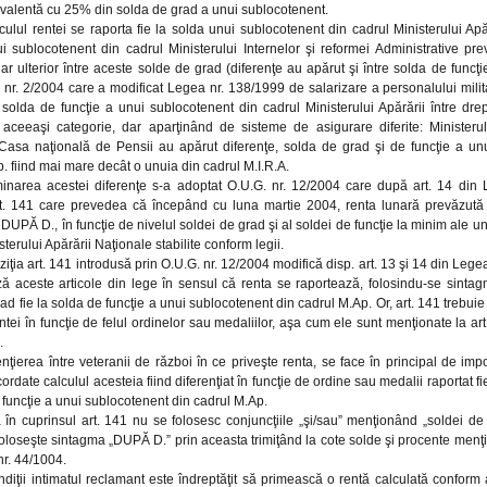
ivalentă cu 25% din solda de grad a unui sublocotenent.
lculul rentei se raporta fie la solda unui sublocotenent din cadrul Ministerului Apăr
i sublocotenent din cadrul Ministerului Internelor şi reformei Administrative pr
ar ulterior între aceste solde de grad (diferenţe au apărut şi între solda de funcţi
 nr. 2/2004 care a modificat Legea nr. 138/1999 de salarizare a personalului milit
solda de funcţie a unui sublocotenent din cadrul Ministerului Apărării între drep
 aceeaşi categorie, dar aparţinând de sisteme de asigurare diferite: Ministerul 
, Casa naţională de Pensii au apărut diferenţe, solda de grad şi de funcţie a un
. fiind mai mare decât o unuia din cadrul M.I.R.A.
minarea acestei diferenţe s-a adoptat O.U.G. nr. 12/2004 care după art. 14 din
rt. 141 care prevedea că începând cu luna martie 2004, renta lunară prevăzută 
DUPĂ D., în funcţie de nivelul soldei de grad şi al soldei de funcţie la minim ale u
sterului Apărării Naţionale stabilite conform legii.
ziţia art. 141 introdusă prin O.U.G. nr. 12/2004 modifică disp. art. 13 şi 14 din Lege
ă aceste articole din lege în sensul că renta se raportează, folosindu-se sintag
ad fie la solda de funcţie a unui sublocotenent din cadrul M.Ap. Or, art. 141 trebuie
ntei în funcţie de felul ordinelor sau medaliilor, aşa cum ele sunt menţionate la art. 1
.
enţierea între veteranii de război în ce priveşte renta, se face în principal de imp
ordate calculul acesteia fiind diferenţiat în funcţie de ordine sau medalii raportat fi
 funcţie a unui sublocotenent din cadrul M.Ap.
în cuprinsul art. 141 nu se folosesc conjuncţiile „şi/sau” menţionând „soldei de
foloseşte sintagma „DUPĂ D.” prin aceasta trimiţând la cote solde şi procente menţio
r. 44/1004.
ndiţii intimatul reclamant este îndreptăţit să primească o rentă calculată conform 