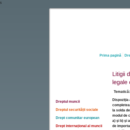
s
Prima pagină
Dre
Litigii
legale
Tematică:
Dispoziţia 
Dreptul muncii
completeaz
Dreptul securității sociale
la solda de
modul de cl
Drept comunitar european
a) şi b) şi
Drept internațional al muncii
de importan