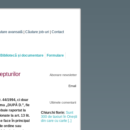
tare avansată
|
Căutare job-uri
|
Contact
Bibliotecă și documentare
Formulare
epturilor
Abonare newsletter
Email
r. 44/1994, ci doar
Chiurchi florin
:
Sunt
Ultimele comentarii
300 de taxiuri în Onești
gma „DUPĂ D.”, fie
din care cu carte [..]
ebuie raportat la
nate la art. 13 lit.
se face în principal
Mihai Mariana
:
 de ordine sau
Verificare vechime