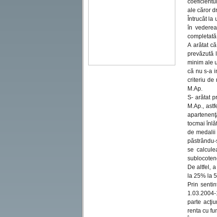
coeficientu
ale căror dr
Întrucât la
în vederea
completată 
A arătat c
prevăzută l
minim ale u
că nu s-a i
criteriu de
M.Ap.
S- arătat p
M.Ap., astfe
apartenenţă
tocmai înlăt
de medalii 
păstrându-s
se calcule
sublocoten
De altfel, 
la 25% la 
Prin sentin
1.03.2004-
parte acţiu
renta cu fu