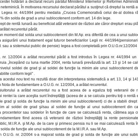
cestei hotărâri a declarat recurs pârâtul Ministerul Internelor şi Reformei Adminis
 neteminică. În motivarea recursului declarat pârâtul a susţinut că dreptul la rentă a
rin Legea nr. 44/1994 pentru medalia „Crucea Comemorativă celui de-al doilea 
% din solda de grad a unui sublocotenent conform art. 14 din lege.
ept de rentă lunară au beneficiat atât veteranii de război ale căror drepturi erau plăt
arătat recurentul pârât.
 un moment dat solda unui sublocotenent din M.Ap. era diferită de cea a unui sublo
 asigurării unui tratament egal tuturor beneficiarilor Legii nr. 44/1994(pensionari
I. sau a sistemului public de pensie) legea a fost completată prin O.U.G.nr.12/2004 
. nr. 12/2004 a arătat recurentul pârât a fost introdus în Legea nr. 44/1994 un n
ruia „începând cu luna martie 2004, renta lunară prevăzută la art. 13 şi 14 se ca
nivelul soldei de grad şi al soldei de funcţie la minim ale unui sublocotenent di
abilite conform legii” .
a acestui nou text nu rezultă doar din interpretarea sistematică a art. 13, 14 şi 14
din Nota de fundamentare a O.U.G. nr. 12/2004, a arătat recurentul.
egiuitorului a arătat recurentul nu a fost aceea de a egaliza toţi veteranii de 
 rentei la care aceştia sunt îndreptăţiţi (aceea de a se calcula pentru toţi o rent
e grad şi solda de funcţie la minim ale unui sublocotenent) ci de a stabili drept 
nim al soldei de grad şi/sau al soldei de funcţie al unui sublocotenent din c
a procentelor sau soldelor în funcţie de care se calculează renta, câtimea aşa c
ndamentare fiind aceea că veteranii de război îndreptăţiţi la rente pensionate 
blic, M.I.R.A. şi M.Ap. de la care şi primesc pensia nu li se mai calculează renta î
 solda de funcţie ale unui sublocotenent de la M.I.R.A. sau M.Ap.
rin O.U.G. nr. 2/2004 s-a majorat solda de grad şi solda de funcţie ale unui subl