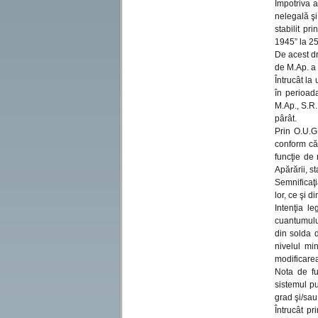
Împotriva a
nelegală şi
stabilit p
1945” la 25
De acest dr
de M.Ap. a 
Întrucât la
în perioada
M.Ap., S.R.
pârât.
Prin O.U.G
conform că
funcţie de 
Apărării, st
Semnificaţi
lor, ce şi 
Intenţia l
cuantumului
din solda d
nivelul mi
modificare
Nota de fu
sistemul pu
grad şi/sau
Întrucât p