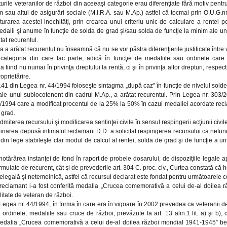
urile veteranilor de război din aceeaşi categorie erau diferenţiate fără motiv pent
m sau altul de asigurări sociale (M.I.R.A. sau M.Ap.) astfel că tocmai prin O.U.G.n
turarea acestei inechităţi, prin crearea unui criteriu unic de calculare a rentei p
edalii şi anume în funcţie de solda de grad şi/sau solda de funcţie la minim ale u
tat recurentul.
a a arătat recurentul nu înseamnă că nu se vor păstra diferenţierile justificate între 
 categoria din care fac parte, adică în funcţie de medaliile sau ordinele care l
a fiind nu numai în privinţa dreptului la rentă, ci şi în privinţa altor drepturi, respe
oprietărire.
 141 din Legea nr. 44/1994 foloseşte sintagma „după caz” în funcţie de nivelul soldei
ale unui sublocotenent din cadrul M.Ap., a arătat recurentul. Prin Legea nr. 303
4/1994 care a modificat procentul de la 25% la 50% în cazul medaliei acordate rec
 grad.
admiterea recursului şi modificarea sentinţei civile în sensul respingerii acţiunii civi
inarea depusă intimatul reclamant D.D. a solicitat respingerea recursului ca nefunda
 din lege stabileşte clar modul de calcul al rentei, solda de grad şi de funcţie a u
otărârea instanţei de fond în raport de probele dosarului, de dispoziţiile legale a
ormulate de recurent, cât şi de prevederile art. 304 C. proc. civ., Curtea constată că 
elegală şi netemeinică, astfel că recursul declarat este fondat pentru următoarele 
i reclamant i-a fost conferită medalia „Crucea comemorativă a celui de-al doilea 
litate de veteran de război.
 Legea nr. 44/1994, în forma în care era în vigoare în 2002 prevedea ca veteranii d
 ordinele, medaliile sau cruce de război, prevăzute la art. 13 alin.1 lit. a) şi b), 
medalia „Crucea comemorativă a celui de-al doilea război mondial 1941-1945” be