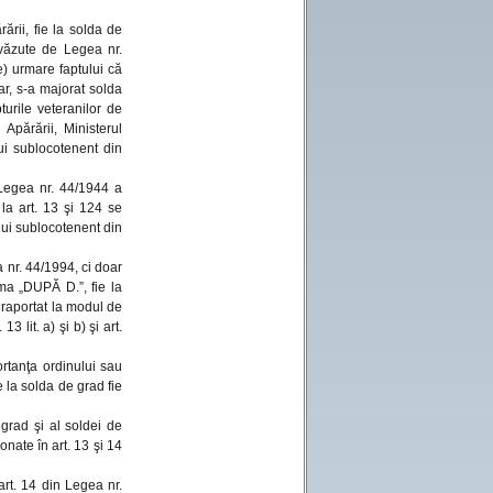
ării, fie la solda de
evăzute de Legea nr.
e) urmare faptului că
ar, s-a majorat solda
turile veteranilor de
Apărării, Ministerul
ui sublocotenent din
 Legea nr. 44/1944 a
la art. 13 şi 124 se
nui sublocotenent din
a nr. 44/1994, ci doar
ma „DUPĂ D.”, fie la
 raportat la modul de
3 lit. a) şi b) şi art.
ortanţa ordinului sau
e la solda de grad fie
 grad şi al soldei de
nate în art. 13 şi 14
art. 14 din Legea nr.