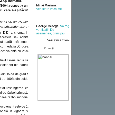
M.Ap. Intimatul-
/2004, respectiv un
ru care s-a şi făcut
George George
:
Vă rog
verificați!: De
nr. 517/R din 25 iulie
asemenea, principiul
executării cu bună
w.jurisprudenta.org)
credință [..]
tul D.D. a chemat în
Mădălina Maroga
:
Un
acesteia să-i achite
semnal de alarmă la
Vezi știrile zilei»
tul a arătat că Legea
adresa tuturor celor
ţi cu medalia „Crucea
implicati in [..]
Promoții
ă echivalentă cu 25%
Liviu
:
Doresc sa aflu
rivit căreia renta se
vechimea in munca
incerc sa fac [..]
ocotenent din cadrul
% din solda de grad a
Miron vladut
:
Ani de
ent de 100% din solda
munca
citat respingerea ca
ani de război primeşte
oilea război mondial
Marius
:
Comentariu -
test
blocotenent este de 1,
rială în vigoare şi