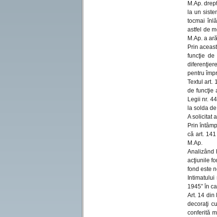
M.Ap. drept
la un siste
tocmai înlă
astfel de m
M.Ap. a ară
Prin aceast
funcţie de
diferenţiere
pentru împr
Textul art.
de funcţie 
Legii nr. 4
la solda de
A solicitat 
Prin întâmp
că art. 141
M.Ap.
Analizând h
acţiunile f
fond este n
Intimatulu
1945” în ca
Art. 14 din
decoraţi cu
conferită 