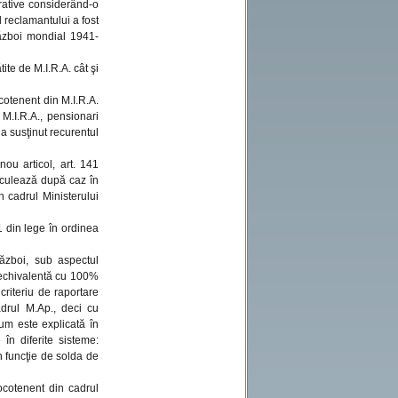
trative considerând-o
l reclamantului a fost
război mondial 1941-
ite de M.I.R.A. cât şi
cotenent din M.I.R.A.
 M.I.R.A., pensionari
a susţinut recurentul
ou articol, art. 141
lculează după caz în
n cadrul Ministerului
1 din lege în ordinea
război, sub aspectul
ă echivalentă cu 100%
criteriu de raportare
adrul M.Ap., deci cu
um este explicată în
în diferite sisteme:
n funcţie de solda de
ocotenent din cadrul