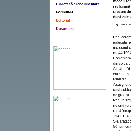
medalii rap
Bibliotecă și documentare
reclamant 
procent de
Formulare
după cum c
Editorial
(Curtea d
Despre noi
Prin cerer
judecată p
începând cu
nr. 44/1994
Comemorati
din solda d
A mai arăta
calculează
Ministerulu
A susţinut 
unui subloc
de grad şi 
Prin întâm
nefondată a
rentă înce
1941-1945”
S-a arătat 
50 iar cua