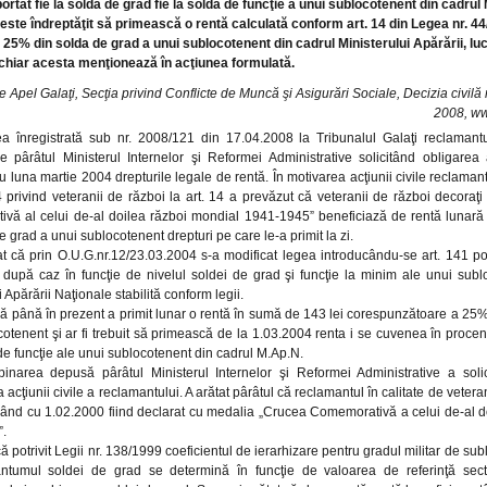
ortat fie la solda de grad fie la solda de funcţie a unui sublocotenent din cadrul 
este îndreptăţit să primească o rentă calculată conform art. 14 din Legea nr. 44
 25% din solda de grad a unui sublocotenent din cadrul Ministerului Apărării, luc
hiar acesta menţionează în acţiunea formulată.
e Apel Galaţi, Secţia privind Conflicte de Muncă şi Asigurări Sociale, Decizia civilă 
2008, ww
ea înregistrată sub nr. 2008/121 din 17.04.2008 la Tribunalul Galaţi reclaman
e pârâtul Ministerul Internelor şi Reformei Administrative solicitând obligarea 
 luna martie 2004 drepturile legale de rentă. În motivarea acţiunii civile reclaman
 privind veteranii de război la art. 14 a prevăzut că veteranii de război decora
vă al celui de-al doilea război mondial 1941-1945” beneficiază de rentă lunar
e grad a unui sublocotenent drepturi pe care le-a primit la zi.
t că prin O.U.G.nr.12/23.03.2004 s-a modificat legea introducându-se art. 141 pot
 după caz în funcţie de nivelul soldei de grad şi funcţie la minim ale unui subl
i Apărării Naţionale stabilită conform legii.
că până în prezent a primit lunar o rentă în sumă de 143 lei corespunzătoare a 25
otenent şi ar fi trebuit să primească de la 1.03.2004 renta i se cuvenea în proc
de funcţie ale unui sublocotenent din cadrul M.Ap.N.
pinarea depusă pârâtul Ministerul Internelor şi Reformei Administrative a soli
 acţiunii civile a reclamantului. A arătat pârâtul că reclamantul în calitate de veter
pând cu 1.02.2000 fiind declarat cu medalia „Crucea Comemorativă a celui de-al d
.
că potrivit Legii nr. 138/1999 coeficientul de ierarhizare pentru gradul militar de su
ntumul soldei de grad se determină în funcţie de valoarea de referinţă secto