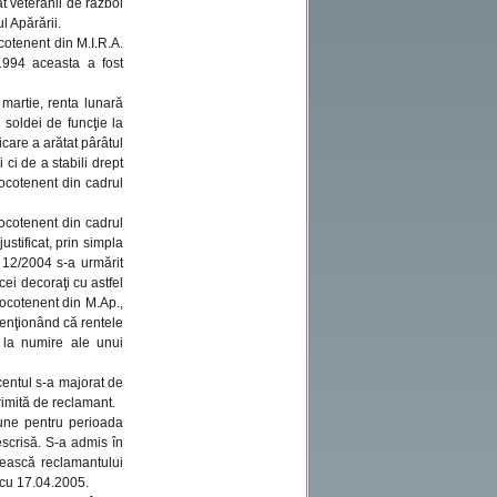
t veteranii de război
Marius
:
Comentariu -
l Apărării.
test
cotenent din M.I.R.A.
/1994 aceasta a fost
martie, renta lunară
Marius
:
Comentariu
 soldei de funcţie la
test
icare a arătat pârâtul
 ci de a stabili drept
locotenent din cadrul
Bocenu Florentin
:
Doresc verificare
locotenent din cadrul
vechime
ustificat, prin simpla
. 12/2004 s-a urmărit
cei decoraţi cu astfel
Chiurchi florin
:
Sunt
locotenent din M.Ap.,
300 de taxiuri în Onești
din care cu carte [..]
 menţionând că rentele
 la numire ale unui
centul s-a majorat de
imită de reclamant.
ţiune pentru perioada
scrisă. S-a admis în
ătească reclamantului
 cu 17.04.2005.