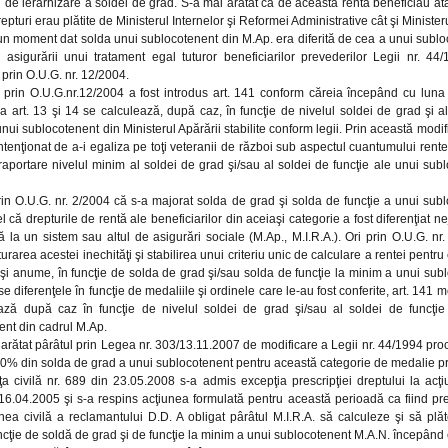
l de ierarhizare a soldei de grad. S-a mai arătat că de această rentă beneficiau atâ
epturi erau plătite de Ministerul Internelor şi Reformei Administrative cât şi Ministeru
 un moment dat solda unui sublocotenent din M.Ap. era diferită de cea a unui sublo
 asigurării unui tratament egal tuturor beneficiarilor prevederilor Legii nr. 44
prin O.U.G. nr. 12/2004.
ă prin O.U.G.nr.12/2004 a fost introdus art. 141 conform căreia începând cu luna 
a art. 13 şi 14 se calculează, după caz, în funcţie de nivelul soldei de grad şi al
nui sublocotenent din Ministerul Apărării stabilite conform legii. Prin această modif
ntenţionat de a-i egaliza pe toţi veteranii de război sub aspectul cuantumului rentei
 raportare nivelul minim al soldei de grad şi/sau al soldei de funcţie ale unui sub
rin O.U.G. nr. 2/2004 că s-a majorat solda de grad şi solda de funcţie a unui sub
l că drepturile de rentă ale beneficiarilor din aceiaşi categorie a fost diferenţiat nej
 la un sistem sau altul de asigurări sociale (M.Ap., M.I.R.A.). Ori prin O.U.G. nr
urarea acestei inechităţi şi stabilirea unui criteriu unic de calculare a rentei pentru 
şi anume, în funcţie de solda de grad şi/sau solda de funcţie la minim a unui sub
e diferenţele în funcţie de medaliile şi ordinele care le-au fost conferite, art. 141
ază după caz în funcţie de nivelul soldei de grad şi/sau al soldei de funcţie
ent din cadrul M.Ap.
a arătat pârâtul prin Legea nr. 303/13.11.2007 de modificare a Legii nr. 44/1994 pro
50% din solda de grad a unui sublocotenent pentru această categorie de medalie pr
ţa civilă nr. 689 din 23.05.2008 s-a admis excepţia prescripţiei dreptului la ac
16.04.2005 şi s-a respins acţiunea formulată pentru această perioadă ca fiind pre
nea civilă a reclamantului D.D. A obligat pârâtul M.I.R.A. să calculeze şi să pl
ncţie de soldă de grad şi de funcţie la minim a unui sublocotenent M.A.N. începând