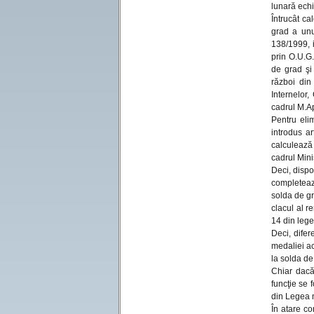
lunară ech
Întrucât ca
grad a unu
138/1999, i
prin O.U.G.
de grad şi 
război din
Internelor
cadrul M.Ap
Pentru eli
introdus a
calculează 
cadrul Mini
Deci, dispo
completeaz
solda de gr
clacul al re
14 din lege
Deci, difer
medaliei ac
la solda de
Chiar dacă 
funcţie se 
din Legea n
În atare co