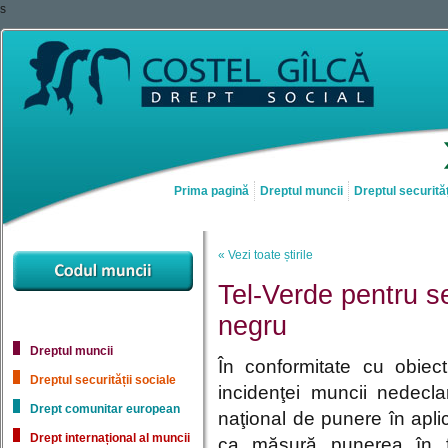
s
Prima pagină
Dreptul muncii
Dreptul securităț
« Vezi toate știrile
Tel-Verde pentru se
negru
Dreptul muncii
În conformitate cu obiect
Dreptul securității sociale
incidenţei muncii nedecl
Drept comunitar european
naţional de punere în apli
Drept internațional al muncii
ca măsură punerea în fu