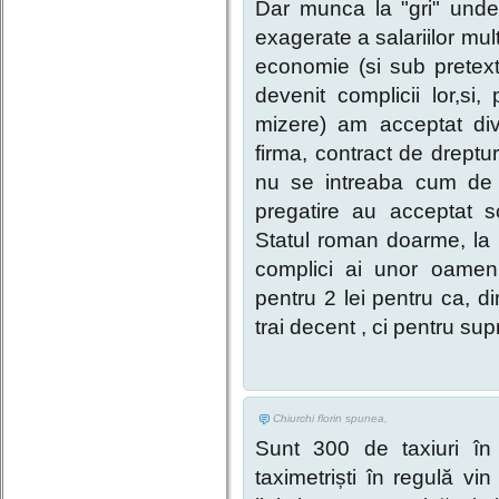
Dar munca la "gri" unde
exagerate a salariilor mult
economie (si sub pretextu 
devenit complicii lor,si, 
mizere) am acceptat dive
firma, contract de dreptu
nu se intreaba cum de 
pregatire au acceptat s
Statul roman doarme, la 
complici ai unor oameni
pentru 2 lei pentru ca, d
trai decent , ci pentru su
Chiurchi florin spunea,
Sunt 300 de taxiuri î
taximetriști în regulă vi