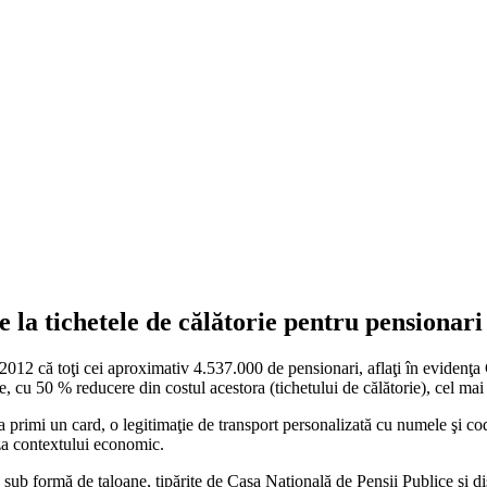
e la tichetele de călătorie pentru pensionari
012 că toţi cei aproximativ 4.537.000 de pensionari, aflaţi în evidenţa 
e, cu 50 % reducere din costul acestora (tichetului de călătorie), cel mai 
 primi un card, o legitimaţie de transport personalizată cu numele şi cod
uza contextului economic.
sub formă de taloane, tipărite de Casa Naţională de Pensii Publice şi dis