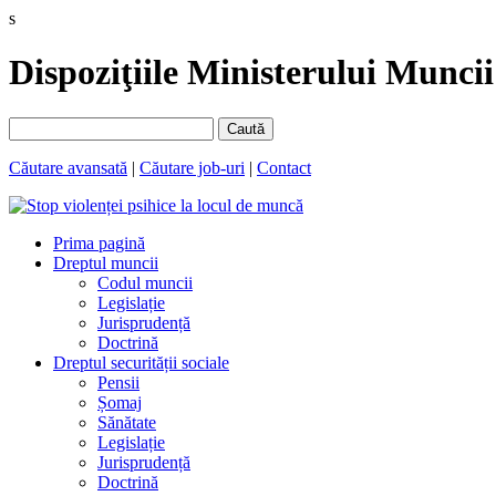
s
Dispoziţiile Ministerului Muncii 
Caută
Căutare avansată
|
Căutare job-uri
|
Contact
Prima pagină
Dreptul muncii
Codul muncii
Legislație
Jurisprudență
Doctrină
Dreptul securității sociale
Pensii
Șomaj
Sănătate
Legislație
Jurisprudență
Doctrină