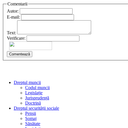
Comentarii
Autor:
E-mail:
Text:
Verificare:
Comentează
Dreptul muncii
Codul muncii
Legislație
Jurisprudență
Doctrină
Dreptul securității sociale
Pensii
Şomaj
Sănătate