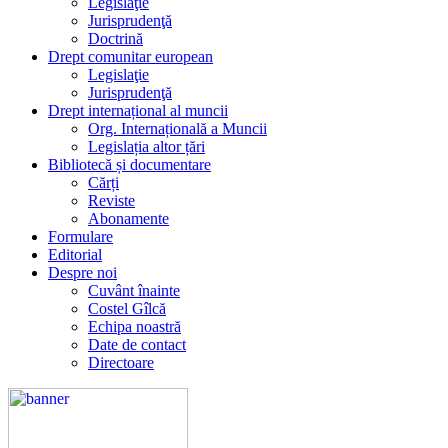
Legislaţie
Jurisprudenţă
Doctrină
Drept comunitar european
Legislaţie
Jurisprudenţă
Drept internațional al muncii
Org. Internațională a Muncii
Legislația altor țări
Bibliotecă și documentare
Cărți
Reviste
Abonamente
Formulare
Editorial
Despre noi
Cuvânt înainte
Costel Gîlcă
Echipa noastră
Date de contact
Directoare