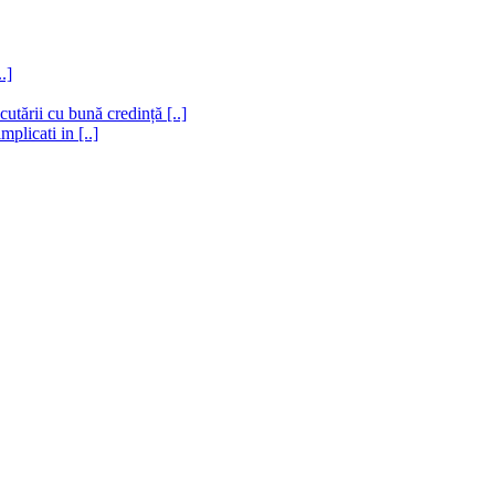
.]
utării cu bună credință [..]
plicati in [..]