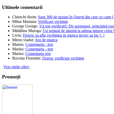
Ultimele comentarii
Chiurchi florin
:
Sunt 300 de taxiuri în Onești din care cu carte [.
Mihai Mariana
:
Verificare vechime
George George
:
Vă rog verificați!: De asemenea, principiul exec
Mădălina Maroga
:
Un semnal de alarmă la adresa tuturor celor im
Liviu
:
Doresc sa aflu vechimea in munca incerc sa fac [..]
Miron vladut
:
Ani de munca
Marius
:
Comentariu - test
Marius
:
Comentariu - test
Marius
:
Comentariu test
Bocenu Florentin
:
Doresc verificare vechime
Vezi știrile zilei»
Promoții