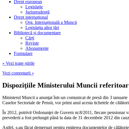
Drept european
Legislație
Jurisprudență
Drept internațional
Org. Internațională a Muncii
Legislația altor țări
Bibliotecă și documentare
Cărți
Reviste
Abonamente
Formulare
« Vezi toate știrile
Vezi comentarii »
Dispoziţiile Ministerului Muncii referitoar
Ministerul Muncii a anunţat într-un comunicat de presă din 3 ianuarie 2
Caselor Sectoriale de Pensii, vor primi anul acesta tichetele de călători
În 2012, potrivit Ordonanţei de Guvern nr.8/2011, fiecare pensionar va
prevederii a fost prelungit până la data de 31 decembrie 2012 din ca
Astfel, s-au făcut demersuri pentru emiterea documentelor de călătorie 