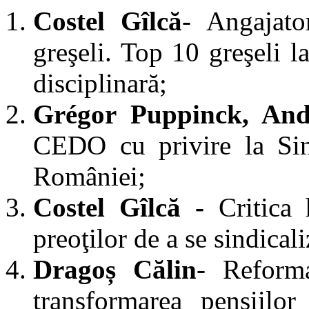
Costel Gîlcă
- Angajato
greşeli. Top 10 greşeli l
disciplinară;
Grégor Puppinck, And
CEDO cu privire la Sin
României;
Costel Gîlcă -
Critica
preoţilor de a se sindicali
Dragoș Călin
- Reforma
transformarea pensiilor