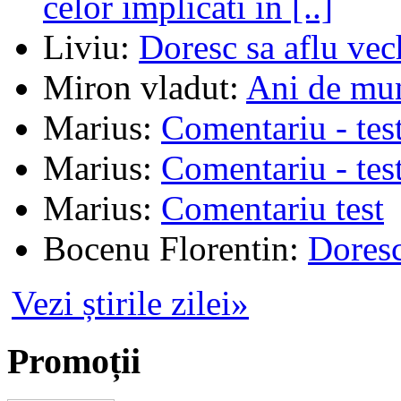
celor implicati in [..]
Liviu
:
Doresc sa aflu vec
Miron vladut
:
Ani de mu
Marius
:
Comentariu - tes
Marius
:
Comentariu - tes
Marius
:
Comentariu test
Bocenu Florentin
:
Doresc
Vezi știrile zilei»
Promoții