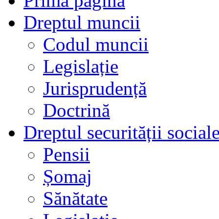
Prima pagină
Dreptul muncii
Codul muncii
Legislație
Jurisprudență
Doctrină
Dreptul securității social
Pensii
Șomaj
Sănătate