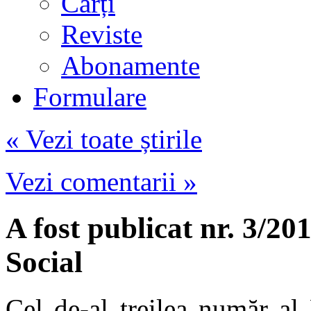
Cărți
Reviste
Abonamente
Formulare
« Vezi toate știrile
Vezi comentarii »
A fost publicat nr. 3/20
Social
Cel de-al treilea număr al