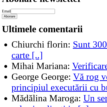
Email
Abonare
Ultimele comentarii
Chiurchi florin
:
Sunt 300 
carte [..]
Mihai Mariana
:
Verifica
George George
:
Vă rog v
principiul executării cu b
Mădălina Maroga
:
Un sem