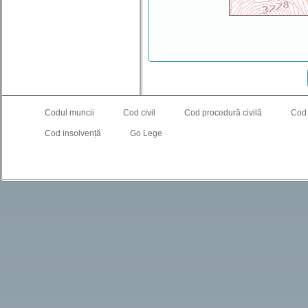
Codul muncii
Cod civil
Cod procedură civilă
Cod
Cod insolvență
Go Lege