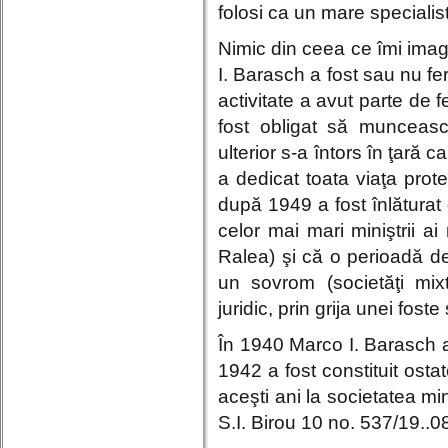
folosi ca un mare specialist
Nimic din ceea ce îmi ima
I. Barasch a fost sau nu fer
activitate a avut parte de f
fost obligat să munceasc
ulterior s-a întors în ţară c
a dedicat toata viaţa prot
după 1949 a fost înlăturat d
celor mai mari miniştrii ai
Ralea) şi că o perioadă de
un sovrom (societăţi mixt
juridic, prin grija unei fost
În 1940 Marco I. Barasch a 
1942 a fost constituit osta
aceşti ani la societatea mi
S.I. Birou 10 no. 537/19..0