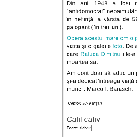
Din anii 1948 a fost r
"antidomocrat" nepaimutân
în nefiinţă la vârsta de 
galopant ( în trei luni).
Opera acestui mare om o put
vizita şi o galerie
foto
. De 
care
Raluca Dimitriu
i le-a
moartea sa.
Am dorit doar să aduc un 
şi-a dedicat întreaga viaţă 
muncii: Marco I. Barasch.
Contor:
3879 afișări
Calificativ