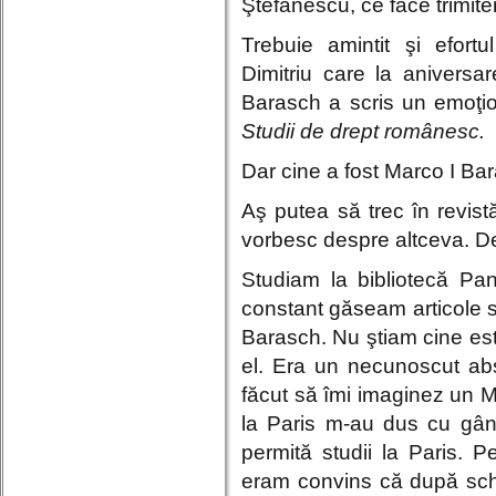
Ştefănescu, ce face trimite
Trebuie amintit şi efort
Dimitriu care la aniversa
Barasch a scris un emoţi
Studii de drept românesc.
Dar cine a fost Marco I Ba
Aş putea să trec în revi
vorbesc despre altceva. D
Studiam la bibliotecă Pa
constant găseam articole
Barasch. Nu ştiam cine es
el. Era un necunoscut abso
făcut să îmi imaginez un Ma
la Paris m-au dus cu gând
permită studii la Paris. P
eram convins că după schi