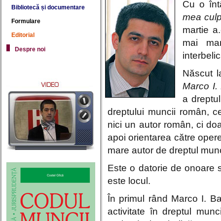
Cu o înt
Bibliotecă și documentare
mea cul
Formulare
martie a
Editorial
mai mar
Despre noi
interbeli
Născut la
Marco I.
a dreptul
dreptului muncii român, c
nici un autor român, ci doa
apoi orientarea către operel
mare autor de dreptul munc
Este o datorie de onoare 
este locul.
În primul rând Marco I. B
activitate în dreptul mun