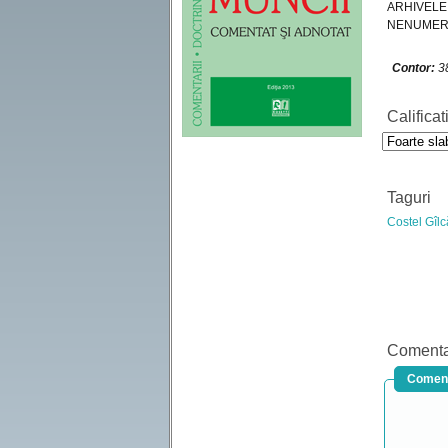
ARHIVEL
NENUMERO
Contor:
38
Calificat
Taguri
Costel Gîlc
Comenta
Coment