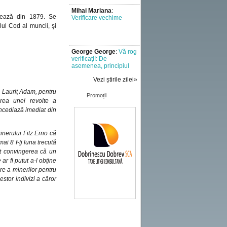
Mihai Mariana
:
tează din 1879. Se
Verificare vechime
lul Cod al muncii, şi
George George
:
Vă rog
verificați!: De
asemenea, principiul
executării cu bună
Vezi știrile zilei»
credință [..]
i Lauriţ Adam, pentru
Mădălina Maroga
:
Un
Promoții
semnal de alarmă la
area unei revolte a
adresa tuturor celor
ncediază imediat din
implicati in [..]
ginerului Fitz Erno că
Liviu
:
Doresc sa aflu
vechimea in munca
ai 8 f-ţi luna trecută
incerc sa fac [..]
it convingerea că un
r fi putut a-l obţine
re a minerilor pentru
Miron vladut
:
Ani de
stor indivizi a căror
munca
Marius
:
Comentariu -
test