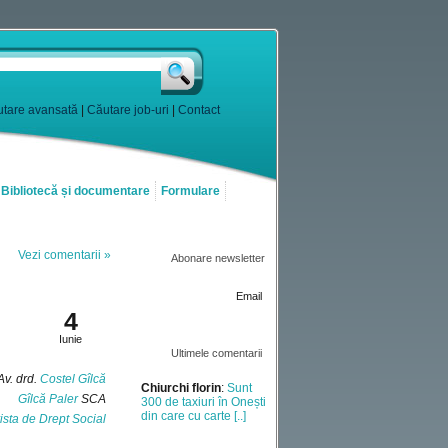
tare avansată
|
Căutare job-uri
|
Contact
Bibliotecă și documentare
Formulare
Vezi comentarii »
Abonare newsletter
2012
Email
4
Iunie
Ultimele comentarii
Av. drd.
Costel Gîlcă
Chiurchi florin
:
Sunt
Gîlcă Paler
SCA
300 de taxiuri în Onești
din care cu carte [..]
ista de Drept Social