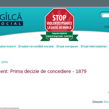
Cău
ptul muncii
Dreptul securității sociale
Drept european
Drept internațional
 știrile
nt: Prima decizie de concediere - 1879
Director
Rev