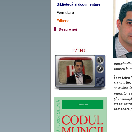
Bibliotecă și documentare
Formulare
Editorial
Despre noi
muncitoril
munca în mi
În virtutea
se simt înş
şi având î
muncitor sâ
şi inculpaţ
ca pe aceas
rămânere pr