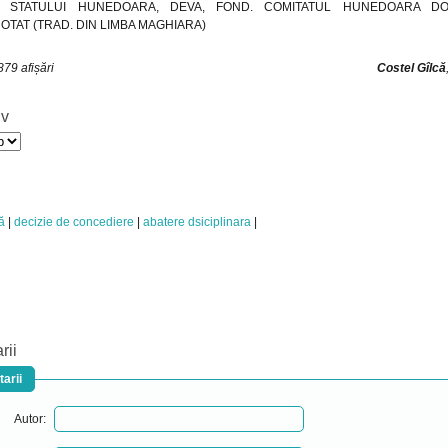
E STATULUI HUNEDOARA, DEVA, FOND. COMITATUL HUNEDOARA DOS
TAT (TRAD. DIN LIMBA MAGHIARA)
79 afișări
Costel Gîlcă
iv
ă
decizie de concediere
abatere dsiciplinara
rii
arii
Autor: