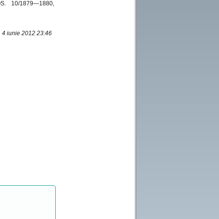
. 10/1879—1880,
Marius
:
Comentariu -
, 4 iunie 2012 23:46
test
Marius
:
Comentariu
test
Bocenu Florentin
:
Doresc verificare
vechime