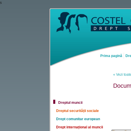
s
Prima pagină
Dre
« Vezi toate
Docume
Dreptul muncii
Dreptul securității sociale
Drept comunitar european
Drept internațional al muncii