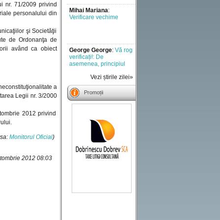
Mihai Mariana
:
i nr. 71/2009 privind
Verificare vechime
riale personalului din
caţiilor şi Societăţii
văzute de Ordonanţa de
George George
:
Vă rog
verificați!: De
orii având ca obiect
asemenea, principiul
executării cu bună
credință [..]
Vezi știrile zilei»
Mădălina Maroga
:
Un
econstituţionalitate a
semnal de alarmă la
Promoții
adresa tuturor celor
area Legii nr. 3/2000
implicati in [..]
ctombrie 2012 privind
Liviu
:
Doresc sa aflu
ului.
vechimea in munca
incerc sa fac [..]
sa:
Monitorul Oficial
)
ctombrie 2012 08:03
Miron vladut
:
Ani de
munca
Marius
:
Comentariu -
test