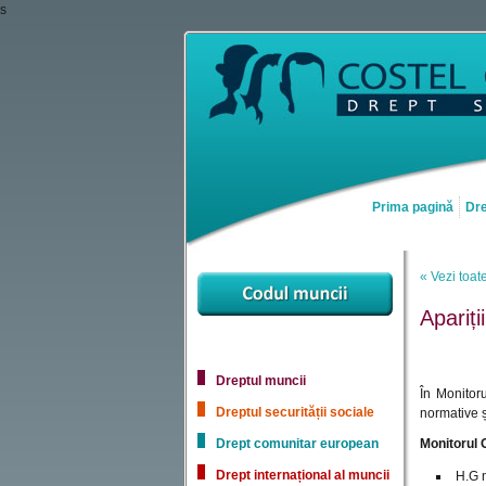
s
Prima pagină
Dre
« Vezi toate
Apariții
Dreptul muncii
În Monitor
Dreptul securității sociale
normative ș
Drept comunitar european
Monitorul O
Drept internațional al muncii
H.G n