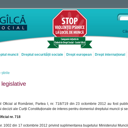
Cău
ptul muncii
Dreptul securității sociale
Drept european
Drept internațional
 știrile
 legislative
ul Oficial al României, Partea I, nr. 718/719 din 23 octombrie 2012 au fost publi
i decizii ale Curții Constituționale de interes pentru domeniul dreptului muncii și sec
ficial nr. 718
r. 1002 din 17 octombrie 2012 privind suplimentarea bugetului Ministerului Muncii, 