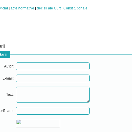
ficial
acte normative
decizii ale Curții Constituționale
rii
arii
Autor:
E-mail:
Text:
erificare: