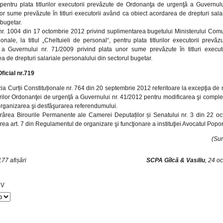
pentru plata titlurilor executorii prevăzute de Ordonanţa de urgenţă a Guvernulu
or sume prevăzute în titluri executorii având ca obiect acordarea de drepturi sala
 bugetar.
r. 1004 din 17 octombrie 2012 privind suplimentarea bugetului Ministerului Comuni
ionale, la titlul „Cheltuieli de personal“, pentru plata titlurilor executorii pre
 a Guvernului nr. 71/2009 privind plata unor sume prevăzute în titluri execut
a de drepturi salariale personalului din sectorul bugetar.
ficial nr.719
ia Curții Constituționale nr. 764 din 20 septembrie 2012 referitoare la excepţia de n
ilor Ordonanţei de urgenţă a Guvernului nr. 41/2012 pentru modificarea şi complet
organizarea şi desfăşurarea referendumului.
rârea Birourile Permanente ale Camerei Deputaților și Senatului nr. 3 din 22 o
rea art. 7 din Regulamentul de organizare şi funcţionare a instituţiei Avocatul Popor
(Sur
77 afișări
SCPA Gîlcă & Vasiliu
, 24 o
iv