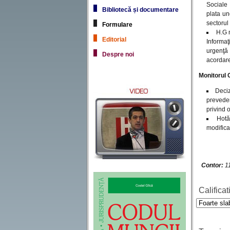
Sociale 
Bibliotecă și documentare
plata un
sectorul
Formulare
H.G n
Editorial
Informaţ
urgenţă
Despre noi
acordare
Monitorul O
Deciz
preveder
privind 
Hotă
modifica
Contor:
11
Calificat