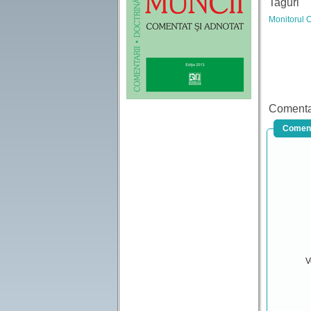
Taguri
Monitorul O
Comenta
Coment
V