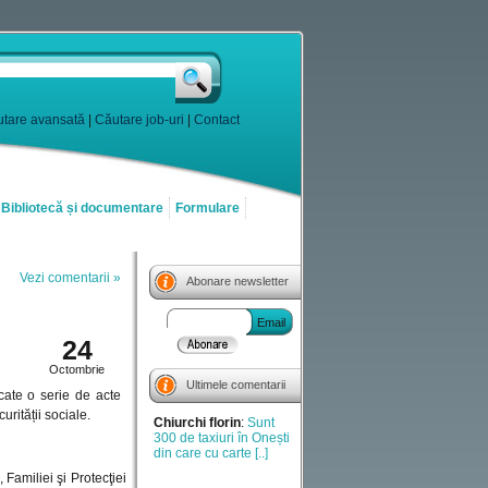
tare avansată
|
Căutare job-uri
|
Contact
Bibliotecă și documentare
Formulare
Vezi comentarii »
Abonare newsletter
2012
Email
24
Octombrie
Ultimele comentarii
cate o serie de acte
Chiurchi florin
:
Sunt
urității sociale.
300 de taxiuri în Onești
din care cu carte [..]
Familiei şi Protecţiei