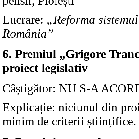
pensii, Ploiești
Lucrare:
„Reforma sistemulu
România”
6. Premiul „Grigore Tranc
proiect legislativ
Câștigător: NU S-A ACO
Explicație: niciunul din proi
minim de criterii științifice.