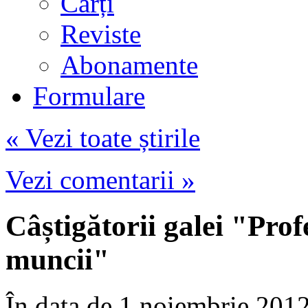
Cărți
Reviste
Abonamente
Formulare
« Vezi toate știrile
Vezi comentarii »
Câștigătorii galei "Prof
muncii"
În data de 1 noiembrie 2012,