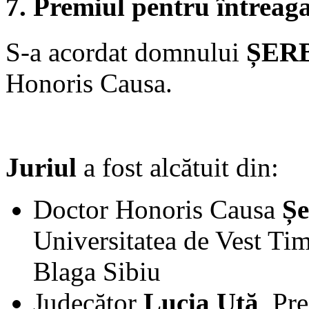
7. Premiul pentru întreaga
S-a acordat domnului
ȘER
Honoris Causa.
Juriul
a fost alcătuit din:
Doctor Honoris Causa
Șe
Universitatea de Vest Tim
Blaga Sibiu
Judecător
Lucia Uță
, Pr