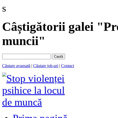
s
Câștigătorii galei "Pr
muncii"
Caută
Căutare avansată
|
Căutare job-uri
|
Contact