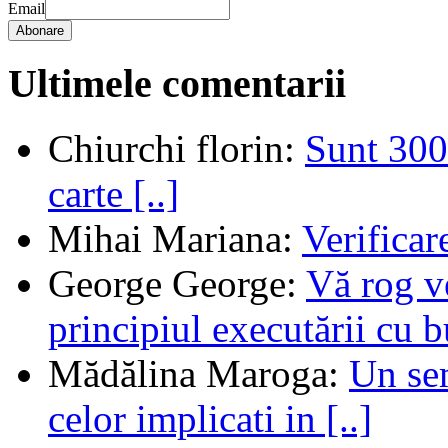
Email
Abonare
Ultimele comentarii
Chiurchi florin
:
Sunt 300 
carte [..]
Mihai Mariana
:
Verifica
George George
:
Vă rog v
principiul executării cu b
Mădălina Maroga
:
Un sem
celor implicati in [..]