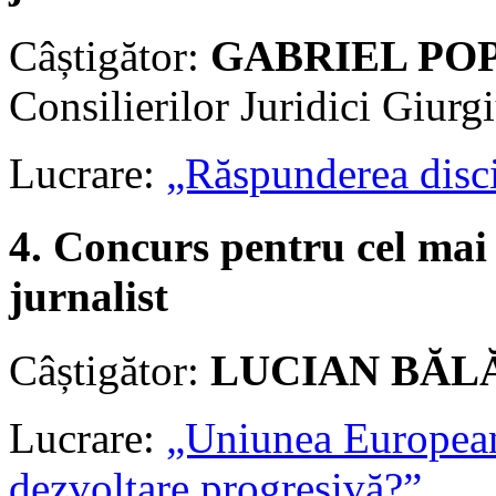
Câștigător:
GABRIEL PO
Consilierilor Juridici Giurg
Lucrare:
„Răspunderea disci
4. Concurs pentru cel mai 
jurnalist
Câștigător:
LUCIAN BĂL
Lucrare:
„Uniunea Europeană 
dezvoltare progresivă?”