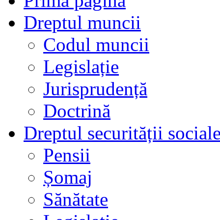
Prima pagină
Dreptul muncii
Codul muncii
Legislație
Jurisprudență
Doctrină
Dreptul securității social
Pensii
Șomaj
Sănătate