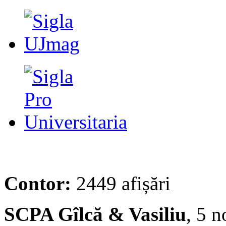
Contor:
2449 afișări
SCPA Gîlcă & Vasiliu
, 5 