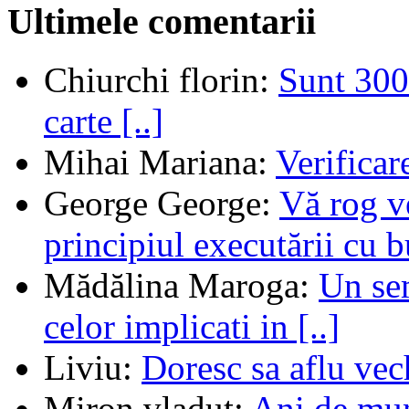
Ultimele comentarii
Chiurchi florin
:
Sunt 300 
carte [..]
Mihai Mariana
:
Verifica
George George
:
Vă rog v
principiul executării cu b
Mădălina Maroga
:
Un sem
celor implicati in [..]
Liviu
:
Doresc sa aflu vec
Miron vladut
:
Ani de mu