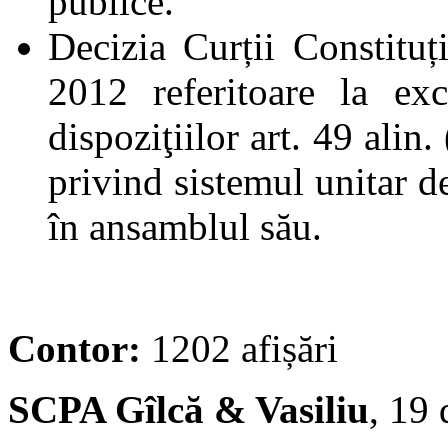
publice.
Decizia Curții Constitu
2012 referitoare la exc
dispoziţiilor art. 49 alin
privind sistemul unitar d
în ansamblul său.
Contor:
1202 afișări
SCPA Gîlcă & Vasiliu
, 19