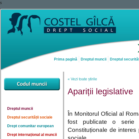
s
Prima pagină
Dreptul muncii
Dreptul securităț
« Vezi toate știrile
Apariții legislative
Dreptul muncii
În Monitorul Oficial al Rom
Dreptul securității sociale
fost publicate o serie 
Drept comunitar european
Constituționale de interes 
Drept internațional al muncii
sociale.