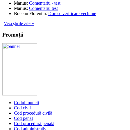
Marius
:
Comentariu - test
Marius
:
Comentariu test
Bocenu Florentin
:
Doresc verificare vechime
Vezi știrile zilei»
Promoții
Codul muncii
Cod civil
Cod procedură civilă
Cod penal
Cod procedură penală
Cod administrativ