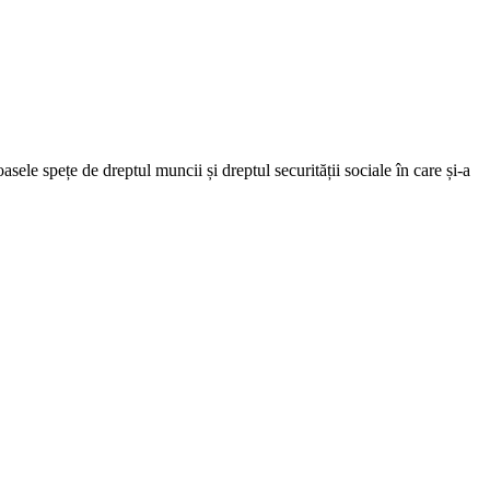
e spețe de dreptul muncii și dreptul securității sociale în care și-a