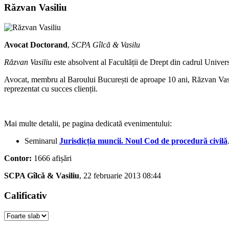
Răzvan Vasiliu
Avocat Doctorand
,
SCPA Gîlcă & Vasilu
Răzvan Vasiliu
este absolvent al Facultății de Drept din cadrul Univers
Avocat, membru al Baroului București de aproape 10 ani, Răzvan Vasili
reprezentat cu succes clienții.
Mai multe detalii, pe pagina dedicată evenimentului:
Seminarul
Jurisdicția muncii. Noul Cod de procedură civilă
Contor:
1666 afișări
SCPA Gîlcă & Vasiliu
, 22 februarie 2013 08:44
Calificativ