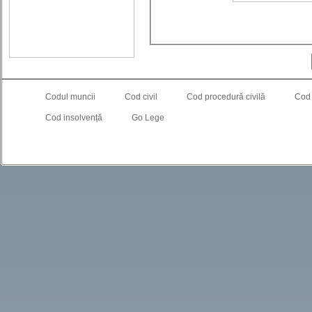
Codul muncii
Cod civil
Cod procedură civilă
Cod
Cod insolvență
Go Lege