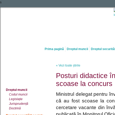
s
Prima pagină
Dreptul muncii
Dreptul securităț
« Vezi toate știrile
Posturi didactice î
scoase la concurs
Dreptul muncii
Ministrul delegat pentru î
Codul muncii
Legislație
că au fost scoase la con
Jurisprudență
cercetare vacante din învăț
Doctrină
publicată în Monitorul Ofici