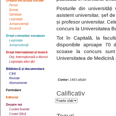
Dreptul securității sociale
Pensii
Posturile din universităț
Şomaj
asistent universitar, șef de l
Sănătate
Legislaţie
și profesor universitar. Ce
Jurisprudenţă
concurs la Universitatea Bu
Doctrină
Drept comunitar european
Tot în Capitală, la facult
Legislaţie
disponibile aproape 70 
Jurisprudenţă
scoase la concurs sunt
Drept internațional al muncii
Org. Internațională a Muncii
Universitatea de Medicină 
Legislația altor țări
Bibliotecă și documentare
Cărți
Reviste
Contor:
1463 afișări
Abonamente
Formulare
Calificativ
Editorial
Despre noi
Cuvânt înainte
Costel Gîlcă