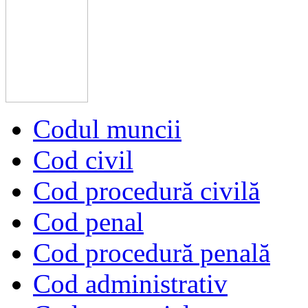
Bocenu Florentin
:
Doresc verificare vechime
Chiurchi florin
:
Sunt 300 de taxiuri în Onești din care cu carte [..]
Codul muncii
Cod civil
Cod procedură civilă
Cod penal
Cod procedură penală
Cod administrativ