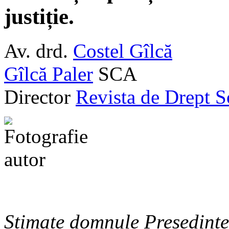
justiție.
Av. drd.
Costel Gîlcă
Gîlcă Paler
SCA
Director
Revista de Drept S
Stimate domnule Președinte