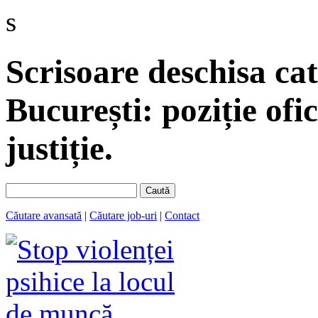
s
Scrisoare deschisa c
București: poziție of
justiție.
Caută
Căutare avansată
|
Căutare job-uri
|
Contact