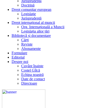
Jurisprudenţă
Doctrină
Drept comunitar european
Legislaţie
Jurisprudenţă
Drept internațional al muncii
Org. Internațională a Muncii
Legislația altor țări
Bibliotecă și documentare
Cărți
Reviste
Abonamente
Formulare
Editorial
Despre noi
Cuvânt înainte
Costel Gîlcă
Echipa noastră
Date de contact
Directoare