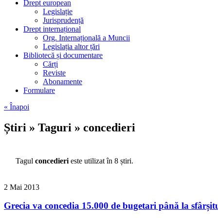
Drept european
Legislație
Jurisprudență
Drept internațional
Org. Internațională a Muncii
Legislația altor țări
Bibliotecă și documentare
Cărți
Reviste
Abonamente
Formulare
« Înapoi
Știri » Taguri » concedieri
Tagul
concedieri
este utilizat în 8 știri.
2
Mai
2013
Grecia va concedia 15.000 de bugetari până la sfârșitu