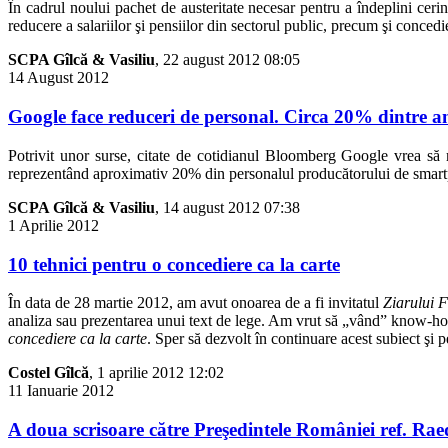
În cadrul noului pachet de austeritate necesar pentru a îndeplini ceri
reducere a salariilor şi pensiilor din sectorul public, precum şi conc
SCPA Gîlcă & Vasiliu
, 22 august 2012 08:05
14
August
2012
Google face reduceri de personal. Circa 20% dintre an
Potrivit unor surse, citate de cotidianul Bloomberg Google vrea să
reprezentând aproximativ 20% din personalul producătorului de smartphon
SCPA Gîlcă & Vasiliu
, 14 august 2012 07:38
1
Aprilie
2012
10 tehnici pentru o concediere ca la carte
În data de 28 martie 2012, am avut onoarea de a fi invitatul
Ziarului 
analiza sau prezentarea unui text de lege. Am vrut să „vând” know-how
concediere ca la carte
. Sper să dezvolt în continuare acest subiect şi
Costel Gîlcă
, 1 aprilie 2012 12:02
11
Ianuarie
2012
A doua scrisoare către Preşedintele României ref. Rae