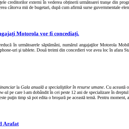
nțele creditorilor externi în vederea obținerii următoarei tranşe din pr
edierea câtorva mii de bugetari, după cum afirmă surse guvernmentale elen
gajați Motorola vor fi concediați.
 reducă în următoarele săptămâni, numărul angajaţilor Motorola Mobi
e-uri şi tablete. Două treimi din concedieri vor avea loc în afara State
Financiar
la
Gala anuală a specialiştilor în resurse umane
. Cu această o
-ul pe care l-am dobândit în cei peste 12 ani de specializare în dreptu
 peste puţin timp să pot edita o broşură pe această temă. Pentru moment, 
d Arafat