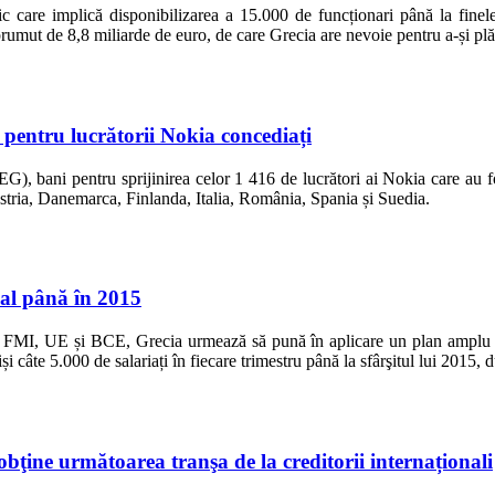
lic care implică disponibilizarea a 15.000 de funcționari până la fine
umut de 8,8 miliarde de euro, de care Grecia are nevoie pentru a-și plăti 
pentru lucrătorii Nokia concediați
G), bani pentru sprijinirea celor 1 416 de lucrători ai Nokia care au fo
n Austria, Danemarca, Finlanda, Italia, România, Spania și Suedia.
ial până în 2015
i, FMI, UE și BCE, Grecia urmează să pună în aplicare un plan amplu de 
i câte 5.000 de salariați în fiecare trimestru până la sfârşitul lui 2015,
 obţine următoarea tranşa de la creditorii internaționali