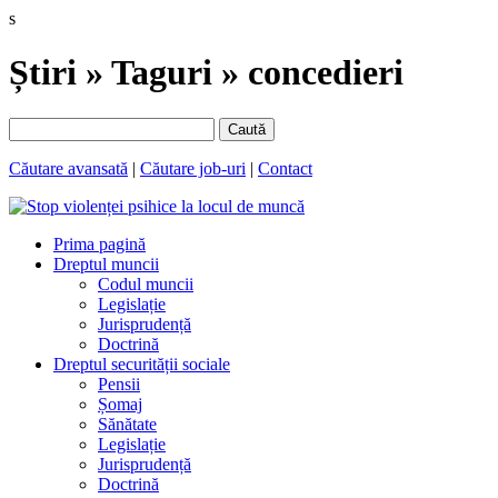
s
Știri » Taguri » concedieri
Caută
Căutare avansată
|
Căutare job-uri
|
Contact
Prima pagină
Dreptul muncii
Codul muncii
Legislație
Jurisprudență
Doctrină
Dreptul securității sociale
Pensii
Șomaj
Sănătate
Legislație
Jurisprudență
Doctrină