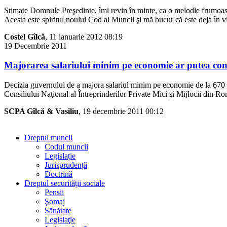
Stimate Domnule Preşedinte,
îmi revin în minte, ca o melodie frumoasă
Acesta este spiritul noului Cod al Muncii şi mă bucur că este deja în v
Costel Gîlcă
, 11 ianuarie 2012 08:19
19
Decembrie
2011
Majorarea salariului minim pe economie ar putea con
Decizia guvernului de a majora salariul minim pe economie de la 670 le
Consiliului Naţional al Întreprinderilor Private Mici şi Mijlocii di
SCPA Gîlcă & Vasiliu
, 19 decembrie 2011 00:12
Dreptul muncii
Codul muncii
Legislație
Jurisprudență
Doctrină
Dreptul securității sociale
Pensii
Şomaj
Sănătate
Legislaţie