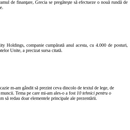
ogramul de finanţare, Grecia se pregăteşte să efectueze o nouă rundă de
e.
lity Holdings, companie cumpărată anul acesta, cu 4.000 de posturi,
lor Unite, a precizat sursa citată.
cazie m-am gândit să prezint ceva dincolo de textul de lege, de
l muncii. Tema pe care mi-am ales-o a fost
10 tehnici pentru o
am să redau doar elementele principale ale prezentării.