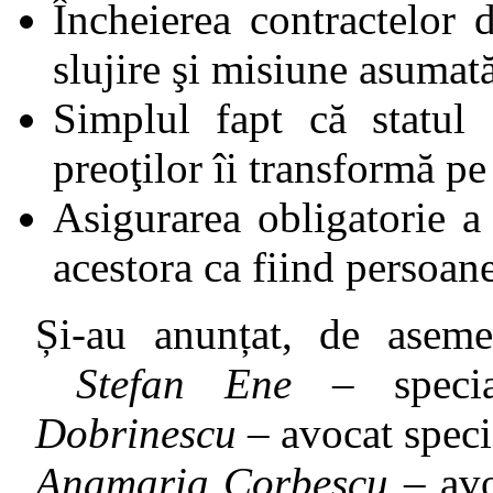
Încheierea contractelor
slujire şi misiune asumat
Simplul fapt că statul 
preoţilor îi transformă pe
Asigurarea obligatorie a
acestora ca fiind persoa
Și-au anunțat, de aseme
Stefan Ene
– special
Dobrinescu
– avocat specia
Anamaria Corbescu
– avo