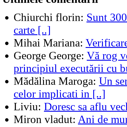
Chiurchi florin
:
Sunt 300 
carte [..]
Mihai Mariana
:
Verifica
George George
:
Vă rog v
principiul executării cu b
Mădălina Maroga
:
Un sem
celor implicati in [..]
Liviu
:
Doresc sa aflu vec
Miron vladut
:
Ani de mu