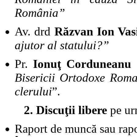
România”
Av. drd
Răzvan Ion Vasi
ajutor al statului?”
Pr.
Ionuţ Corduneanu
Bisericii Ortodoxe Roman
clerului
”.
2. Discuţii libere
pe ur
Raport de muncă sau rapo