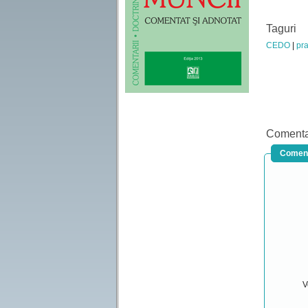
Taguri
CEDO
pra
Comenta
Coment
V