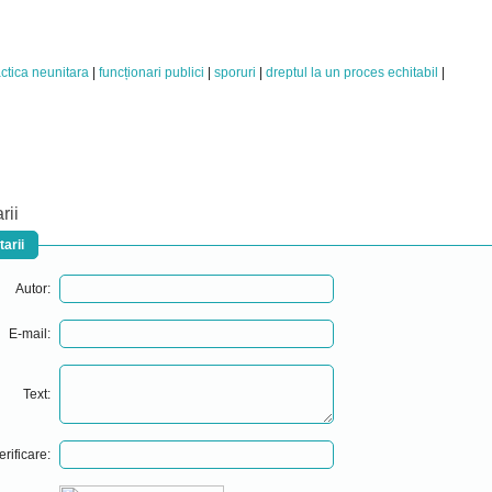
ctica neunitara
funcționari publici
sporuri
dreptul la un proces echitabil
rii
arii
Autor:
E-mail:
Text:
erificare: