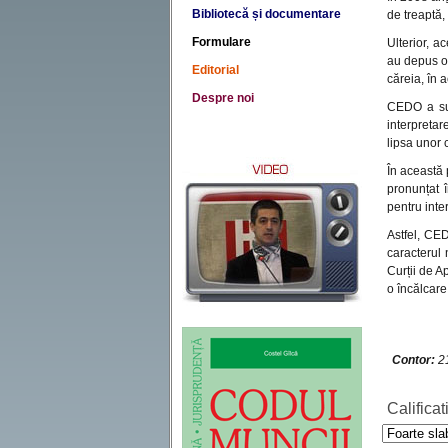
Bibliotecă și documentare
de treaptă,
Formulare
Ulterior, a
au depus o 
Editorial
căreia, în a
Despre noi
CEDO a sub
interpretar
lipsa unor c
În această 
pronunțat î
pentru inte
Astfel, CED
caracterul 
Curții de A
o încălcare 
Contor:
21
Calificat