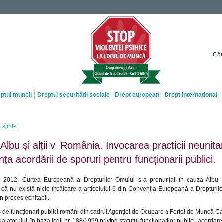
Cău
ptul muncii
Dreptul securității sociale
Drept european
Drept internațional
 știrile
lbu și alții v. România. Invocarea practicii neunita
ința acordării de sporuri pentru funcționarii publici.
2012, Curtea Europeană a Drepturilor Omului s-a pronunțat în cauza Albu şi
că nu există nicio încălcare a articolului 6 din Convenția Europeană a Drepturilor
un proces echitabil.
4 de funcționari publici români din cadrul Agenţiei de Ocupare a Forţei de Muncă C
ajatorului, în baza legii nr. 188/1999 privind statutul funcţionarilor publici, acordar