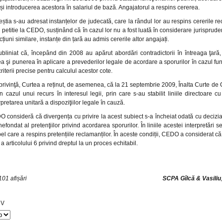
 și introducerea acestora în salariul de bază. Angajatorul a respins cererea.
ceștia s-au adresat instanțelor de judecată, care la rândul lor au respins cererile rec
petitie la CEDO, susținând că în cazul lor nu a fost luată în considerare jurispruden
cțiuni similare, instanțe din țară au admis cererile altor angajați.
liniat că, începând din 2008 au apărut abordări contradictorii în întreaga ţară,
ea şi punerea în aplicare a prevederilor legale de acordare a sporurilor în cazul func
riterii precise pentru calculul acestor cote.
privinţă, Curtea a reținut, de asemenea, că la 21 septembrie 2009, Înalta Curte de Ca
n cazul unui recurs în interesul legii, prin care s-au stabilit liniile directoare cu
rpretarea unitară a dispoziţiilor legale în cauză.
O consideră că divergența cu privire la acest subiect s-a încheiat odată cu decizia 
nefondat al pretenţiilor privind acordarea sporurilor. În liniile acestei interpretări s
pel care a respins pretențiile reclamanților. În aceste condiții, CEDO a considerat c
a articolului 6 privind dreptul la un proces echitabil.
01 afișări
SCPA Gîlcă & Vasiliu
iv