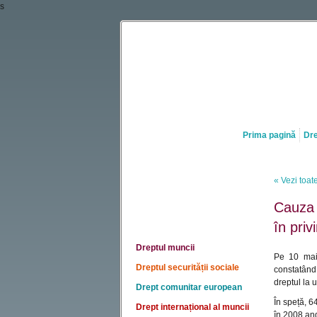
s
Prima pagină
Dre
« Vezi toate
Cauza A
în priv
Dreptul muncii
Pe 10 mai 
Dreptul securității sociale
constatând 
dreptul la 
Drept comunitar european
În speță, 6
Drept internațional al muncii
în 2008 ang