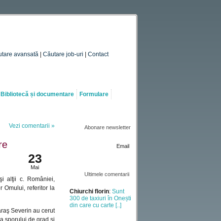
tare avansată
|
Căutare job-uri
|
Contact
Bibliotecă și documentare
Formulare
Vezi comentarii »
Abonare newsletter
re
2012
Email
23
Mai
Ultimele comentarii
 alţii c. României,
Chiurchi florin
:
Sunt
300 de taxiuri în Onești
 Omului, referitor la
din care cu carte [..]
araş Severin au cerut
ea sporului de grad şi
Mihai Mariana
: