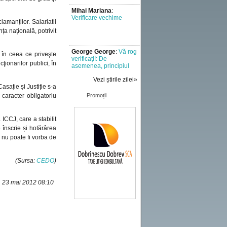
Verificare vechime
lamanților. Salariatii
ța națională, potrivit
George George
:
Vă rog
verificați!: De
 în ceea ce priveşte
asemenea, principiul
executării cu bună
ţionarilor publici, în
credință [..]
Vezi știrile zilei»
Mădălina Maroga
:
Un
sație și Justiție s-a
semnal de alarmă la
 caracter obligatoriu
Promoții
adresa tuturor celor
implicati in [..]
ICCJ, care a stabilit
Liviu
:
Doresc sa aflu
e înscrie și hotărârea
vechimea in munca
incerc sa fac [..]
ă nu poate fi vorba de
(Sursa:
CEDO
)
Miron vladut
:
Ani de
munca
, 23 mai 2012 08:10
Marius
:
Comentariu -
test