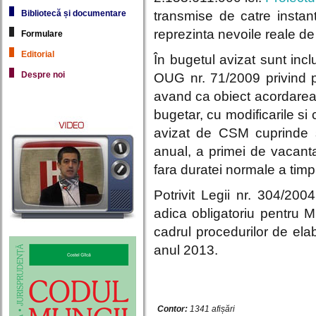
Bibliotecă și documentare
transmise de catre instant
reprezinta nevoile reale de
Formulare
Editorial
În bugetul avizat sunt incl
Despre noi
OUG nr. 71/2009 privind pl
avand ca obiect acordarea d
bugetar, cu modificarile si
avizat de CSM cuprinde s
anual, a primei de vacanta
fara duratei normale a timp
Potrivit Legii nr. 304/20
adica obligatoriu pentru Mi
cadrul procedurilor de ela
anul 2013.
Contor:
1341 afișări