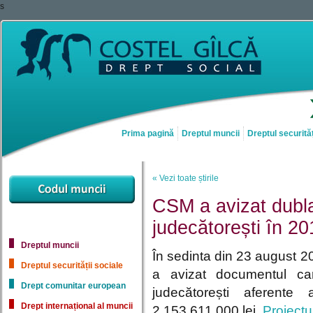
s
Prima pagină
Dreptul muncii
Dreptul securităț
« Vezi toate știrile
CSM a avizat dubla
judecătorești în 20
Dreptul muncii
În sedinta din 23 august 20
Dreptul securității sociale
a avizat documentul car
Drept comunitar european
judecătorești aferent
Drept internațional al muncii
2.153.611.000 lei.
Proiectu