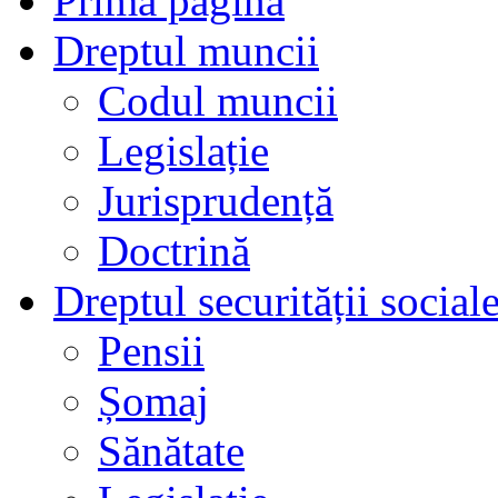
Prima pagină
Dreptul muncii
Codul muncii
Legislație
Jurisprudență
Doctrină
Dreptul securității social
Pensii
Șomaj
Sănătate