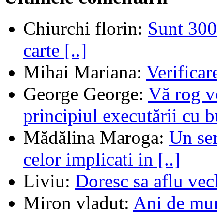
Chiurchi florin
:
Sunt 300 
carte [..]
Mihai Mariana
:
Verifica
George George
:
Vă rog v
principiul executării cu b
Mădălina Maroga
:
Un sem
celor implicati in [..]
Liviu
:
Doresc sa aflu vec
Miron vladut
:
Ani de mu