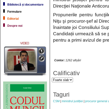
Bibliotecă și documentare
Direcţiei Naţionale Anticoru
Formulare
Propunerile pentru funcţi
Editorial
Niţu şi procuror-şef al Dire
Despre noi
înaintate joi Consiliului Su
Candidații urmează să se p
pentru a primi avizul de prel
Contor:
1262 afișări
Calificativ
Taguri
CSM
ministrul justiției
procuror general 