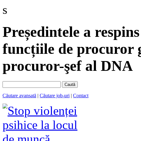
s
Președintele a respin
funcțiile de procuror
procuror-şef al DNA
Caută
Căutare avansată
|
Căutare job-uri
|
Contact