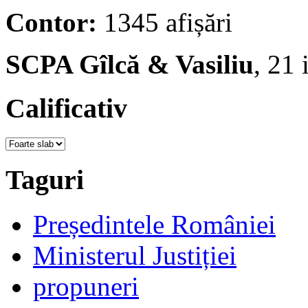
Contor:
1345 afișări
SCPA Gîlcă & Vasiliu
, 21
Calificativ
Taguri
Președintele României
Ministerul Justiției
propuneri