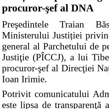
procuror-şef al DNA
Preşedintele Traian Bă
Ministerului Justiției priv
general al Parchetului de p
Justiţie (PÎCCJ), a lui Tibe
procuror-şef al Direcţiei N
Ioan Irimie.
Potrivit comunicatului Admi
este lipsa de transparenţă 