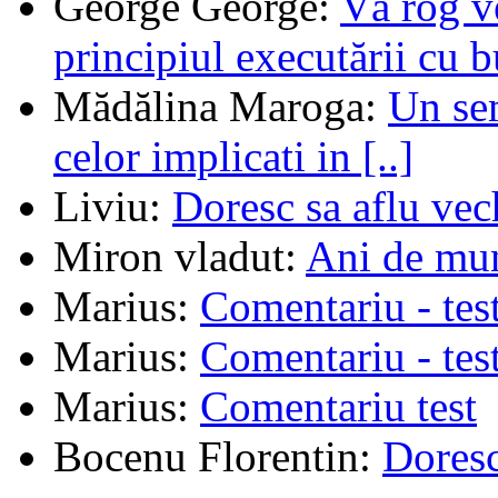
George George
:
Vă rog v
principiul executării cu b
Mădălina Maroga
:
Un sem
celor implicati in [..]
Liviu
:
Doresc sa aflu vec
Miron vladut
:
Ani de mu
Marius
:
Comentariu - tes
Marius
:
Comentariu - tes
Marius
:
Comentariu test
Bocenu Florentin
:
Doresc