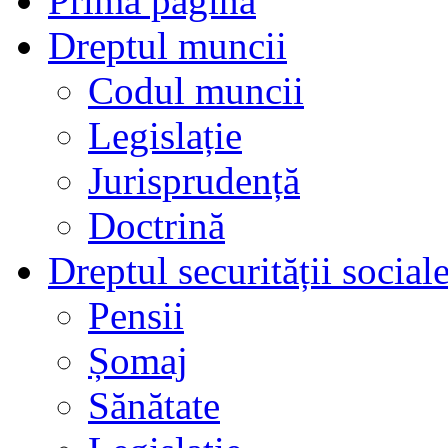
Prima pagină
Dreptul muncii
Codul muncii
Legislație
Jurisprudență
Doctrină
Dreptul securității social
Pensii
Șomaj
Sănătate