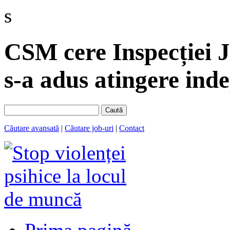
s
CSM cere Inspecției J
s-a adus atingere ind
Caută
Căutare avansată
|
Căutare job-uri
|
Contact