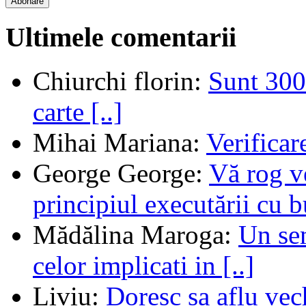
Abonare
Ultimele comentarii
Chiurchi florin
:
Sunt 300 
carte [..]
Mihai Mariana
:
Verifica
George George
:
Vă rog v
principiul executării cu b
Mădălina Maroga
:
Un sem
celor implicati in [..]
Liviu
:
Doresc sa aflu vec