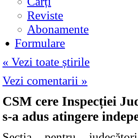
Cărți
Reviste
Abonamente
Formulare
« Vezi toate știrile
Vezi comentarii »
CSM cere Inspecției Jud
s-a adus atingere indep
Secţia pentru judecăto