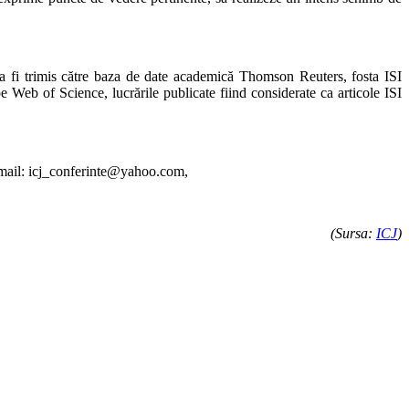
e va fi trimis către baza de date academică Thomson Reuters, fosta ISI
e Web of Science, lucrările publicate fiind considerate ca articole ISI
 e-mail: icj_conferinte@yahoo.com,
(Sursa:
ICJ
)