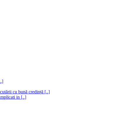
.]
utării cu bună credință [..]
plicati in [..]