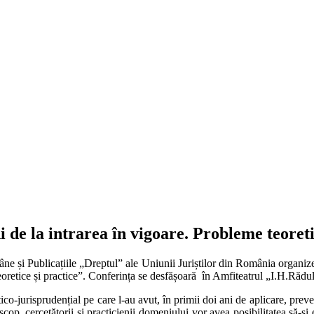
 de la intrarea în vigoare. Probleme teoreti
e și Publicațiile „Dreptul” ale Uniunii Juriștilor din România organiz
eoretice și practice”. Conferința se desfășoară în Amfiteatrul „I.H.Răd
tico-jurisprudențial pe care l-au avut, în primii doi ani de aplicare, pre
 scop, cercetătorii și practicienii domeniului vor avea posibilitatea să-