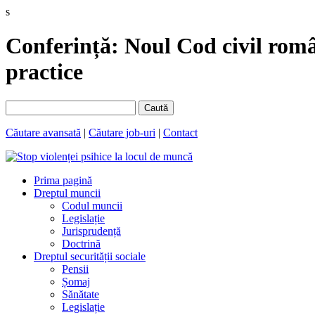
s
Conferință: Noul Cod civil român
practice
Caută
Căutare avansată
|
Căutare job-uri
|
Contact
Prima pagină
Dreptul muncii
Codul muncii
Legislație
Jurisprudență
Doctrină
Dreptul securității sociale
Pensii
Șomaj
Sănătate
Legislație