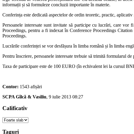
informații și să formuleze concluzii importante în materie.
Conferința este dedicată aspectelor de ordin teoretic, practic, aplicativ ș
Persoanele interesate sunt invitate să participe cu lucrări, care vor
Proceedings, pentru a fi indexat în Conference Proceedings Citation In
Proceedings.
Lucrările conferinței se vor desfășura în limba română și în limba engl
Pentru înscriere, persoanele interesate trebuie să trimită formularul d
Taxa de participare este de 100 EURO (în echivalent lei la cursul BNR 
Contor:
1543 afișări
SCPA Gîlcă & Vasiliu
, 9 iulie 2013 08:27
Calificativ
Taguri