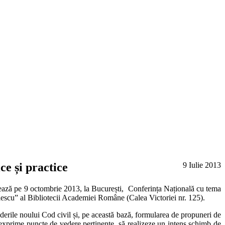
ce și practice
9
Iulie
2013
ează pe 9 octombrie 2013, la București, Conferința Națională cu tema
ulescu” al Bibliotecii Academiei Române (Calea Victoriei nr. 125).
vederile noului Cod civil și, pe această bază, formularea de propuneri de
și exprime puncte de vedere pertinente, să realizeze un intens schimb de