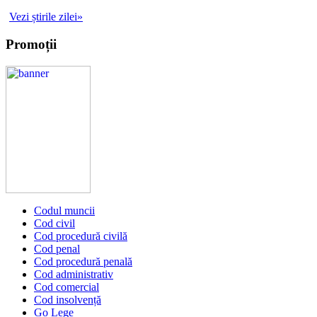
Vezi știrile zilei»
Promoții
Codul muncii
Cod civil
Cod procedură civilă
Cod penal
Cod procedură penală
Cod administrativ
Cod comercial
Cod insolvență
Go Lege