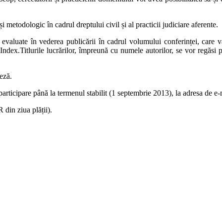
i metodologic în cadrul dreptului civil și al practicii judiciare aferente.
 fi evaluate în vederea publicării în cadrul volumului conferinței, car
dex.Titlurile lucrărilor, împreună cu numele autorilor, se vor regăsi p
eză.
e participare până la termenul stabilit (1 septembrie 2013), la adresa de
din ziua plății).