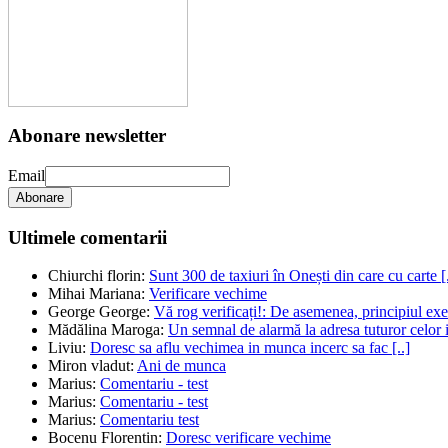
Abonare newsletter
Email
Abonare
Ultimele comentarii
Chiurchi florin
:
Sunt 300 de taxiuri în Onești din care cu carte [.
Mihai Mariana
:
Verificare vechime
George George
:
Vă rog verificați!: De asemenea, principiul exec
Mădălina Maroga
:
Un semnal de alarmă la adresa tuturor celor im
Liviu
:
Doresc sa aflu vechimea in munca incerc sa fac [..]
Miron vladut
:
Ani de munca
Marius
:
Comentariu - test
Marius
:
Comentariu - test
Marius
:
Comentariu test
Bocenu Florentin
:
Doresc verificare vechime