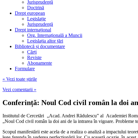
Jurisprudență
Doctrină
Drept european
Legislație
Jurisprudență
Drept internațional
Org. Internațională a Muncii
Legislația altor țări
Bibliotecă și documentare
Cărți
Reviste
Abonamente
Formulare
« Vezi toate știrile
Vezi comentarii »
Conferință: Noul Cod civil român la doi ani
Institutul de Cercetări „Acad. Andrei Rădulescu” al Academiei Român
„Noul Cod civil român la doi ani de la intrarea în vigoare. Probleme t
Scopul manifestării este acela de a realiza o analiză a impactului teore
lege ferenda în vederea perfecționării lor. Cu această ocazie, în acest