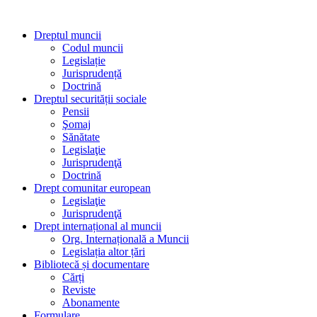
Dreptul muncii
Codul muncii
Legislație
Jurisprudență
Doctrină
Dreptul securității sociale
Pensii
Şomaj
Sănătate
Legislaţie
Jurisprudenţă
Doctrină
Drept comunitar european
Legislaţie
Jurisprudenţă
Drept internațional al muncii
Org. Internațională a Muncii
Legislația altor țări
Bibliotecă și documentare
Cărți
Reviste
Abonamente
Formulare