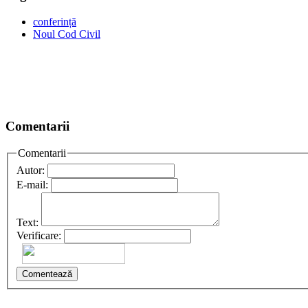
conferință
Noul Cod Civil
Comentarii
Comentarii
Autor:
E-mail:
Text:
Verificare:
Comentează