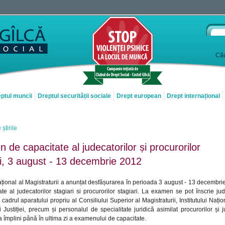
Cău
ptul muncii
Dreptul securității sociale
Drept european
Drept internațional
 știrile
de capacitate al judecatorilor și procurorilor
ri, 3 august - 13 decembrie 2012
Național al Magistraturii a anunțat desfășurarea în perioada 3 august - 13 decemb
te al judecatorilor stagiari si procurorilor stagiari. La examen se pot înscrie jude
 cadrul aparatului propriu al Consiliului Superior al Magistraturii, Institutului Națion
i Justiției, precum și personalul de specialitate juridică asimilat procurorilor și j
a împlini până în ultima zi a examenului de capacitate.