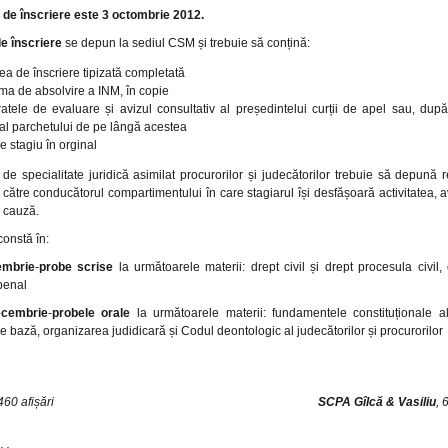
ă de înscriere este 3 octombrie 2012.
e înscriere
se depun la sediul CSM și trebuie să conțină:
ea de înscriere tipizată completată
ma de absolvire a INM, în copie
ratele de evaluare și avizul consultativ al președintelui curții de apel sau, după
al parchetului de pe lângă acestea
de stagiu în orginal
de specialitate juridică asimilat procurorilor și judecătorilor trebuie să depună 
 către conducătorul compartimentului în care stagiarul își desfășoară activitatea,
în cauză.
onstă în:
embrie
-
probe scrise
la următoarele materii: drept civil și drept procesula civil,
penal
ecembrie
-
probele orale
la următoarele materii: fundamentele constituționale al
e de bază, organizarea judidicară și Codul deontologic al judecătorilor și procurorilor
60 afișări
SCPA Gîlcă & Vasiliu
, 