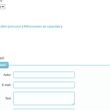
iv
cători
procurori
INM
examen de capacitate
rii
arii
Autor:
E-mail:
Text: