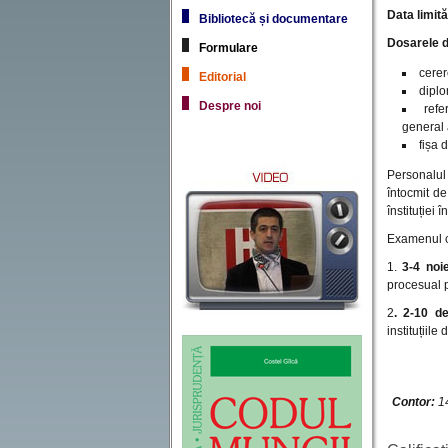
Data limit
Bibliotecă și documentare
Dosarele d
Formulare
cerer
Editorial
diplo
Despre noi
refe
general 
fișa 
Personalul 
întocmit de
înstituției 
Examenul c
1.
3-4 noi
procesual 
2
. 2-10 d
instituțiil
Contor:
14