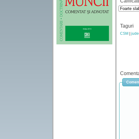
Calificat
Taguri
CSM
jude
Comenta
Coment