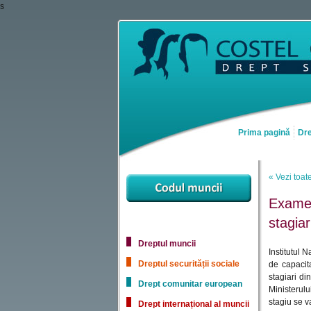
s
Prima pagină
Dre
« Vezi toate
Examen 
stagia
Dreptul muncii
Institutul 
Dreptul securității sociale
de capacita
stagiari din
Drept comunitar european
Ministerulu
stagiu se v
Drept internațional al muncii