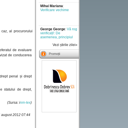
Mihai Mariana
:
Verificare vechime
George George
:
Vă rog
 caz, al procurorului
verificați!: De
asemenea, principiul
executării cu bună
Vezi știrile zilei»
credință [..]
referatul de evaluare
Mădălina Maroga
:
Un
Promoții
 avizat de conducerea
semnal de alarmă la
adresa tuturor celor
implicati in [..]
Liviu
:
Doresc sa aflu
 drept penal și drept
vechimea in munca
incerc sa fac [..]
e statului de drept,
Miron vladut
:
Ani de
munca
(Sursa: i
nm-lex
)
6 august 2012 07:44
Marius
:
Comentariu -
test