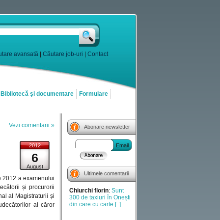
tare avansată
|
Căutare job-uri
|
Contact
Bibliotecă și documentare
Formulare
Vezi comentarii »
Abonare newsletter
2012
Email
6
August
Ultimele comentarii
rie 2012 a examenului
cătorii și procurorii
Chiurchi florin
:
Sunt
al al Magistraturii și
300 de taxiuri în Onești
din care cu carte [..]
udecătorilor al căror