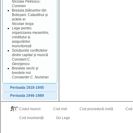
Nicolae Petrescu‐
Comnen
Breasla blănarilor din
Botoșani. Catastihul și
actele ei
Nicolae Iorga
Lege pentru
organizarea meseriilor,
creditului și
asigurărilor
muncitorești
Soluțiunile conflictelor
dintre capital și muncă
Constant C.
Georgescu
Breslele vechi și
breslele noi
Constantin C. Numiran
Perioada 1918-1945
Perioada 1946-1989
Codul muncii
Cod civil
Cod procedură civilă
Cod
Cod insolvență
Go Lege