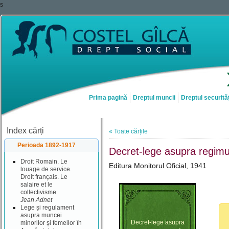
s
Prima pagină
Dreptul muncii
Dreptul securităț
Index cărți
« Toate cărțile
Perioada 1892-1917
Decret-lege asupra regimul
Droit Romain. Le
Editura Monitorul Oficial, 1941
louage de service.
Droit français. Le
salaire et le
collectivisme
Jean Adnet
Lege și regulament
asupra muncei
Decret-lege asupra
minorilor și femeilor în