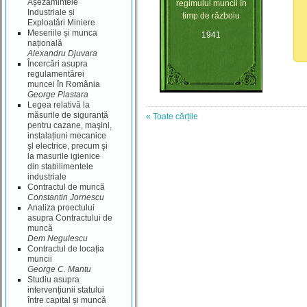
Așezămintele
regimului muncii în
Industriale și
timp de războiu
Exploatări Miniere
Meseriile și munca
1941
națională
Alexandru Djuvara
Încercări asupra
regulamentărei
muncei în România
George Plastara
Legea relativă la
măsurile de siguranță
« Toate cărțile
pentru cazane, maşini,
instalațiuni mecanice
şl electrice, precum şi
la masurile igienice
din stabilimentele
industriale
Contractul de muncă
Constantin Jornescu
Analiza proectului
asupra Contractului de
muncă
Dem Negulescu
Contractul de locația
muncii
George C. Mantu
Studiu asupra
intervențiunii statului
între capital și muncă