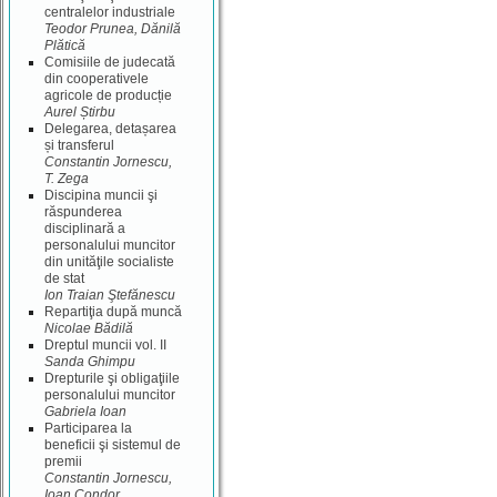
centralelor industriale
Teodor Prunea, Dănilă
Plătică
Comisiile de judecată
din cooperativele
agricole de producție
Aurel Știrbu
Delegarea, detașarea
și transferul
Constantin Jornescu,
T. Zega
Discipina muncii şi
răspunderea
disciplinară a
personalului muncitor
din unităţile socialiste
de stat
Ion Traian Ştefănescu
Repartiţia după muncă
Nicolae Bădilă
Dreptul muncii vol. II
Sanda Ghimpu
Drepturile şi obligaţiile
personalului muncitor
Gabriela Ioan
Participarea la
beneficii şi sistemul de
premii
Constantin Jornescu,
Ioan Condor