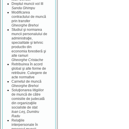
Dreptul muncii vol III
Sanda Ghimpu
Modificarea
contractului de muncă
prin transfer
Gheorghe Brehoi
Studiul şi normarea
muncii personalului de
administraţie,
specialitate şi tehnic
productiv din
economia forestieră şi
alte ramuri
Gheorghe Cristache
Retribuirea în acord
global şi alte forme de
retribuire. Culegere de
acte normative
Carnetul de muncă
Gheorghe Brehoi
Soluţionarea litigiilor
de muncă de către
comisiile de judecată
din organizaţiile
socialiste de stat
Ioan Leş, Dumitru
Radu
Relaţiile
interpersonale în