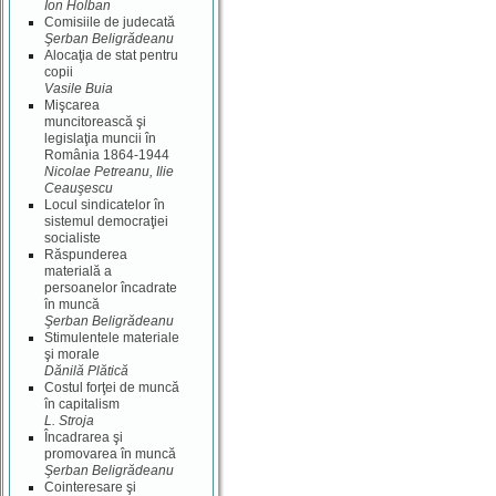
Ion Holban
Comisiile de judecată
Şerban Beligrădeanu
Alocaţia de stat pentru
copii
Vasile Buia
Mişcarea
muncitorească şi
legislaţia muncii în
România 1864-1944
Nicolae Petreanu, Ilie
Ceauşescu
Locul sindicatelor în
sistemul democraţiei
socialiste
Răspunderea
materială a
persoanelor încadrate
în muncă
Şerban Beligrădeanu
Stimulentele materiale
şi morale
Dănilă Plătică
Costul forţei de muncă
în capitalism
L. Stroja
Încadrarea şi
promovarea în muncă
Şerban Beligrădeanu
Cointeresare şi