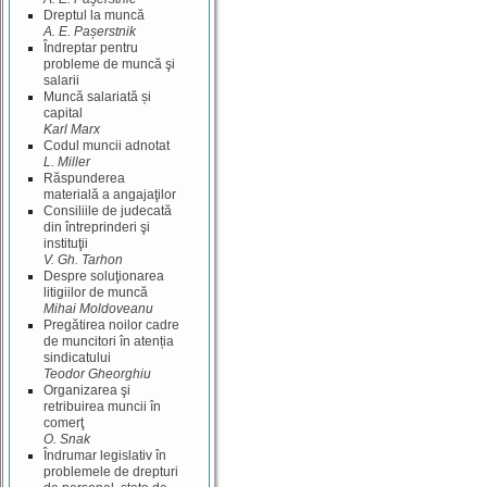
Dreptul la muncă
A. E. Pașerstnik
Îndreptar pentru
probleme de muncă şi
salarii
Muncă salariată și
capital
Karl Marx
Codul muncii adnotat
L. Miller
Răspunderea
materială a angajaţilor
Consiliile de judecată
din întreprinderi şi
instituţii
V. Gh. Tarhon
Despre soluţionarea
litigiilor de muncă
Mihai Moldoveanu
Pregătirea noilor cadre
de muncitori în atenția
sindicatului
Teodor Gheorghiu
Organizarea şi
retribuirea muncii în
comerţ
O. Snak
Îndrumar legislativ în
problemele de drepturi