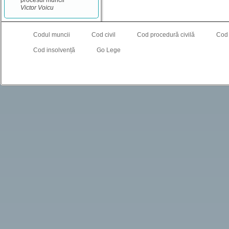
procesul muncii
Victor Voicu
Codul muncii
Cod civil
Cod procedură civilă
Cod
Cod insolvență
Go Lege