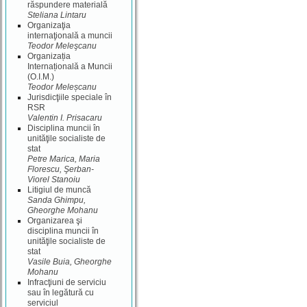
răspundere materială
Steliana Lintaru
Organizaţia
internaţională a muncii
Teodor Meleşcanu
Organizația
Internațională a Muncii
(O.I.M.)
Teodor Meleșcanu
Jurisdicţiile speciale în
RSR
Valentin I. Prisacaru
Disciplina muncii în
unităţile socialiste de
stat
Petre Marica, Maria
Florescu, Şerban-
Viorel Stanoiu
Litigiul de muncă
Sanda Ghimpu,
Gheorghe Mohanu
Organizarea şi
disciplina muncii în
unităţile socialiste de
stat
Vasile Buia, Gheorghe
Mohanu
Infracţiuni de serviciu
sau în legătură cu
serviciul