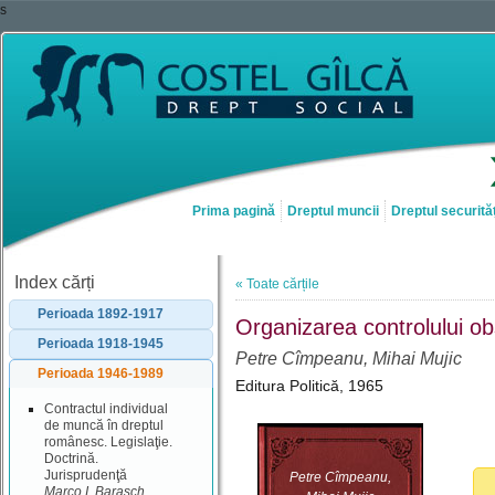
s
Prima pagină
Dreptul muncii
Dreptul securităț
Index cărți
« Toate cărțile
Perioada 1892-1917
Organizarea controlului ob
Perioada 1918-1945
Petre Cîmpeanu, Mihai Mujic
Perioada 1946-1989
Editura Politică, 1965
Contractul individual
de muncă în dreptul
românesc. Legislaţie.
Doctrină.
Jurisprudenţă
Petre Cîmpeanu,
Marco I. Barasch