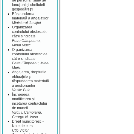
de personal, state de
funcţiuni şi cheltuieli
gospodăreşti
Răspunderea
materială a angajaților
Ministerul Justiției
Organizarea
controlului obștesc de
către sindicate
Petre Câmpeanu,
Mihai Mujic
Organizarea
controlului obştesc de
către sindicate
Petre Cîmpeanu, Mihai
Mujic
Angajarea, drepturile,
obligaţiile şi
răspunderea materială
a gestionarilor
Vasile Buia
Încheierea,
modificarea şi
încetarea contractului
de muncă
Virgil I. Câmpianu,
George N. Vasu
Drept muncitoresc -
Note de curs
Utto Victor