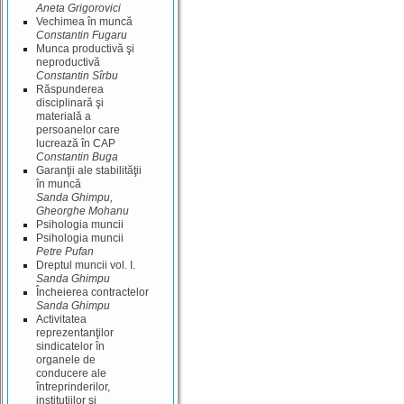
Aneta Grigorovici
Vechimea în muncă
Constantin Fugaru
Munca productivă şi
neproductivă
Constantin Sîrbu
Răspunderea
disciplinară şi
materială a
persoanelor care
lucrează în CAP
Constantin Buga
Garanţii ale stabilităţii
în muncă
Sanda Ghimpu,
Gheorghe Mohanu
Psihologia muncii
Psihologia muncii
Petre Pufan
Dreptul muncii vol. I.
Sanda Ghimpu
Încheierea contractelor
Sanda Ghimpu
Activitatea
reprezentanţilor
sindicatelor în
organele de
conducere ale
întreprinderilor,
instituţiilor şi