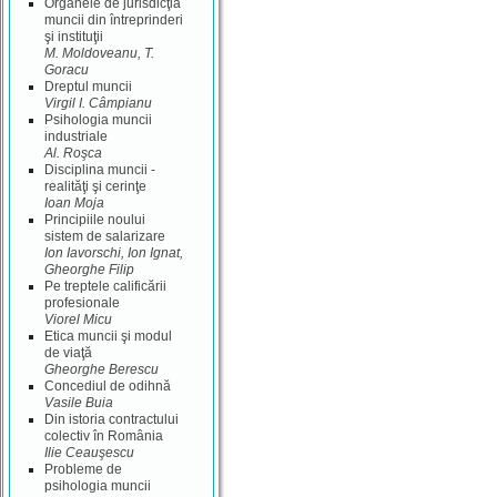
Organele de jurisdicţia
muncii din întreprinderi
şi instituţii
M. Moldoveanu, T.
Goracu
Dreptul muncii
Virgil I. Câmpianu
Psihologia muncii
industriale
Al. Roşca
Disciplina muncii -
realităţi şi cerinţe
Ioan Moja
Principiile noului
sistem de salarizare
Ion Iavorschi, Ion Ignat,
Gheorghe Filip
Pe treptele calificării
profesionale
Viorel Micu
Etica muncii şi modul
de viaţă
Gheorghe Berescu
Concediul de odihnă
Vasile Buia
Din istoria contractului
colectiv în România
Ilie Ceauşescu
Probleme de
psihologia muncii