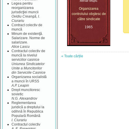
Mihai Mujic
Legea pentru
reorganizarea
Organizarea
jurisdicţiei muncii
controlului obştesc de
Ovidiu Creangă, I.
către sindicate
Ciurariu
Contract colectiv de
1965
muncă
Minum de existenţă.
Salarizare. Norme de
salarizare.
Alice Lascu
Contractul colectiv de
muncă la nivelul
« Toate cărțile
serviciilor casnice
Uniunea Sindicatelor
Unite a Muncitorilor
din Serviciile Casnice
Organizarea socialistă
a muncii în URSS
A.P. Leapin
Drept muncitoresc
sovietic
N.G. Alexandrov
Reglementarea
juridică a dreptului la
odihnă în Republica
Populară Română
I. Ciurariu
Contractul colectiv
A. E. Paşerstnic