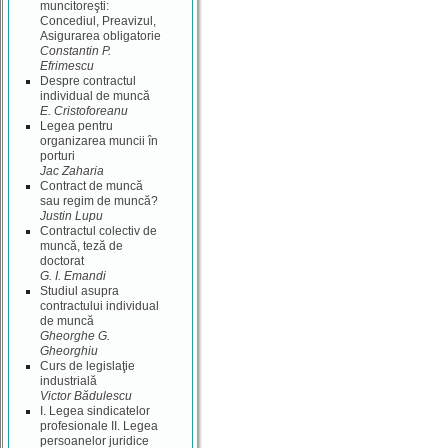
muncitoreşti:
Concediul, Preavizul,
Asigurarea obligatorie
Constantin P.
Efrimescu
Despre contractul
individual de muncă
E. Cristoforeanu
Legea pentru
organizarea muncii în
porturi
Jac Zaharia
Contract de muncă
sau regim de muncă?
Justin Lupu
Contractul colectiv de
muncă, teză de
doctorat
G. I. Emandi
Studiul asupra
contractului individual
de muncă
Gheorghe G.
Gheorghiu
Curs de legislaţie
industrială
Victor Bădulescu
I. Legea sindicatelor
profesionale II. Legea
persoanelor juridice