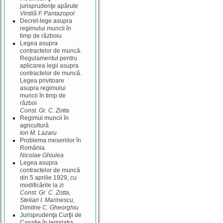
jurisprudenţe apărute
Vintilă F. Pantazopol
Decret-lege asupra
regimului muncii în
timp de războiu
Legea asupra
contractelor de muncă.
Regulamentul pentru
aplicarea legii asupra
contractelor de muncă.
Legea privitoare
asupra regimului
muncii în timp de
război
Const. Gr. C. Zotta
Regimul muncii în
agricultură
Ion M. Lazaru
Problema meseriilor în
România
Nicolae Ghiulea
Legea asupra
contractelor de muncă
din 5 aprilie 1929, cu
modificările la zi
Const. Gr. C. Zotta,
Stelian I. Marinescu,
Dimitrie C. Gheorghiu
Jurisprudenţa Curţii de
Casaţie în legislaţia