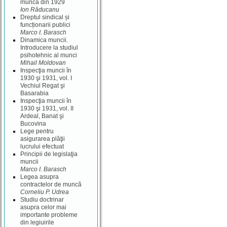
muncă din 1929
Ion Răducanu
Dreptul sindical și
funcționarii publici
Marco I. Barasch
Dinamica muncii.
Introducere la studiul
psihotehnic al munci
Mihail Moldovan
Inspecţia muncii în
1930 şi 1931, vol. I
Vechiul Regat şi
Basarabia
Inspecţia muncii în
1930 şi 1931, vol. II
Ardeal, Banat şi
Bucovina
Lege pentru
asigurarea plăţii
lucrului efectuat
Principii de legislaţia
muncii
Marco I. Barasch
Legea asupra
contractelor de muncă
Corneliu P. Udrea
Studiu doctrinar
asupra celor mai
importante probleme
din legiuirile