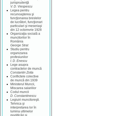
jurisprudenţă
V. D. Viespescu
Legea pentru
recunoaşterea şi
funcţionarea breslelor
de lucrători, funcţionari
particulari şi meseriaşi
din 12 octomvrie 1928
Organizaţia socială a
muncitorilor în
România
George Strat
Studiu pentru
organizarea
profesiunilor
I. D. Enescu
Lege asupra
contractelor de muncă
Constantin Zotta
Conflictele colective
de muncă din 1939
Ministerul Muncii,
Miscarea salariilor
Codul muncii
D. Constantinescu
Legiuiri muncitoreşti.
Tehnica şi
interpretarea lor în
lumina ultimelor
modificări şi