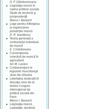
G. P. Dâmboviceanu
Legislaţia muncii în
cadrul politicei sociale.
Studii de doctrină şi
jurisprudenţă
Marco I. Barasch
Lege pentru înființarea
și organizarea
jurisdicției muncii
D. R. Ioanițescu
Teoria generală a
contractului individual
de muncă
E. Cristoforeanu
Convenţiunea
colectivă de muncă în
agricultură
Ion M. Lazaru
Contravenţiuni la
legiuirile muncitoreşti
Jean Ilie Ghiulea
Libertatea sindicală în
discuţia celui de-al
doilea Congres
internaţional de
politică socială din
Paris
Marco I. Barasch
Legislaţia muncii.
Legislaţie, doctrină,