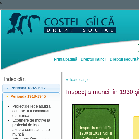
s
Prima pagină
Dreptul muncii
Dreptul securităț
Index cărți
« Toate cărțile
Perioada 1892-1917
Inspecţia muncii în 1930 şi
Perioada 1918-1945
Proiect de lege asupra
contractului individual
de muncă
Expunere de motive la
proiectul de lege
Inspecţia muncii în
asupra contractului de
1930 şi 1931, vol. II
muncă