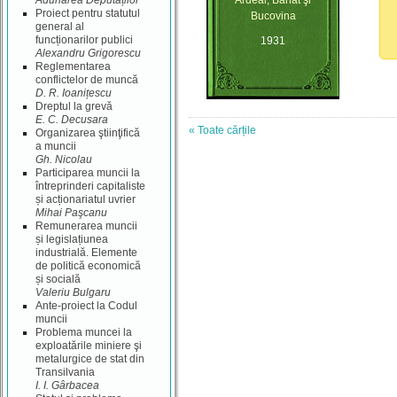
Adunarea Deputaților
Ardeal, Banat şi
Proiect pentru statutul
Bucovina
general al
funcționarilor publici
1931
Alexandru Grigorescu
Reglementarea
conflictelor de muncă
D. R. Ioanițescu
Dreptul la grevă
E. C. Decusara
« Toate cărțile
Organizarea ştiinţifică
a muncii
Gh. Nicolau
Participarea muncii la
întreprinderi capitaliste
și acționariatul uvrier
Mihai Paşcanu
Remunerarea muncii
și legislațiunea
industrială. Elemente
de politică economică
și socială
Valeriu Bulgaru
Ante-proiect la Codul
muncii
Problema muncei la
exploatările miniere şi
metalurgice de stat din
Transilvania
I. I. Gârbacea