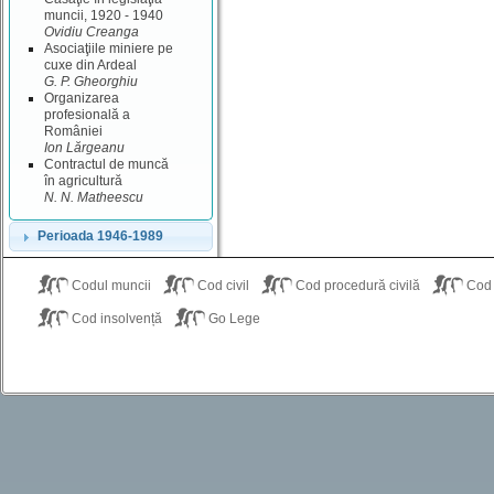
muncii, 1920 - 1940
Ovidiu Creanga
Asociaţiile miniere pe
cuxe din Ardeal
G. P. Gheorghiu
Organizarea
profesională a
României
Ion Lărgeanu
Contractul de muncă
în agricultură
N. N. Matheescu
Perioada 1946-1989
Codul muncii
Cod civil
Cod procedură civilă
Cod
Cod insolvență
Go Lege