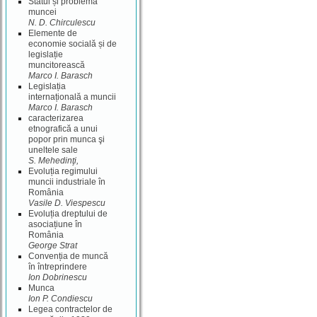
Statul și problema
muncei
N. D. Chirculescu
Elemente de
economie socială și de
legislație
muncitorească
Marco I. Barasch
Legislația
internațională a muncii
Marco I. Barasch
caracterizarea
etnografică a unui
popor prin munca şi
uneltele sale
S. Mehedinţi,
Evoluția regimului
muncii industriale în
România
Vasile D. Viespescu
Evoluția dreptului de
asociațiune în
România
George Strat
Convenția de muncă
în întreprindere
Ion Dobrinescu
Munca
Ion P. Condiescu
Legea contractelor de