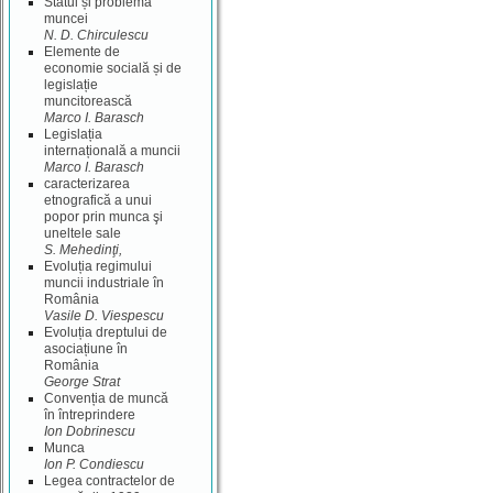
Statul și problema
muncei
N. D. Chirculescu
Elemente de
economie socială și de
legislație
muncitorească
Marco I. Barasch
Legislația
internațională a muncii
Marco I. Barasch
caracterizarea
etnografică a unui
popor prin munca şi
uneltele sale
S. Mehedinţi,
Evoluția regimului
muncii industriale în
România
Vasile D. Viespescu
Evoluția dreptului de
asociațiune în
România
George Strat
Convenția de muncă
în întreprindere
Ion Dobrinescu
Munca
Ion P. Condiescu
Legea contractelor de