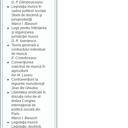
G. P. Dâmboviceanu
Legislaţia muncii în
cadrul politicei sociale.
Studii de doctrină şi
jurisprudenţă
Marco I. Barasch
Lege pentru înființarea
și organizarea
jurisdicției muncii
D. R. Ioanițescu
Teoria generală a
contractului individual
de muncă
E. Cristoforeanu
Convenţiunea
colectivă de muncă în
agricultură
Ion M. Lazaru
Contravenţiuni la
legiuirile muncitoreşti
Jean Ilie Ghiulea
Libertatea sindicală în
discuţia celui de-al
doilea Congres
internaţional de
politică socială din
Paris
Marco I. Barasch
Legislaţia muncii.
Legislaţie, doctrină,