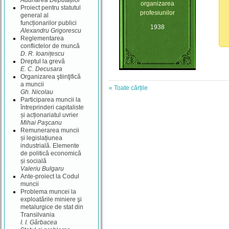
Adunarea Deputaților
organizarea
Proiect pentru statutul
profesiunilor
general al
funcționarilor publici
1938
Alexandru Grigorescu
Reglementarea
conflictelor de muncă
D. R. Ioanițescu
Dreptul la grevă
E. C. Decusara
Organizarea ştiinţifică
a muncii
« Toate cărțile
Gh. Nicolau
Participarea muncii la
întreprinderi capitaliste
și acționariatul uvrier
Mihai Paşcanu
Remunerarea muncii
și legislațiunea
industrială. Elemente
de politică economică
și socială
Valeriu Bulgaru
Ante-proiect la Codul
muncii
Problema muncei la
exploatările miniere şi
metalurgice de stat din
Transilvania
I. I. Gârbacea