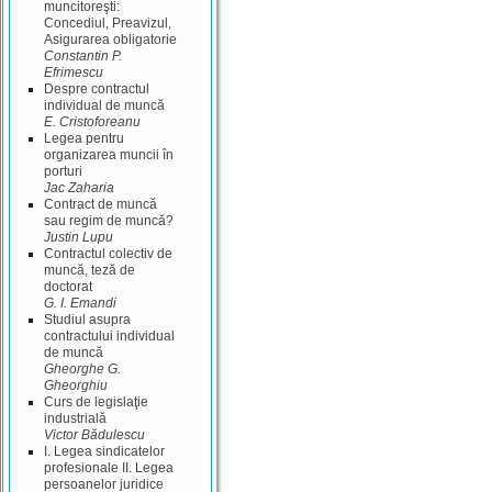
muncitoreşti:
Concediul, Preavizul,
Asigurarea obligatorie
Constantin P.
Efrimescu
Despre contractul
individual de muncă
E. Cristoforeanu
Legea pentru
organizarea muncii în
porturi
Jac Zaharia
Contract de muncă
sau regim de muncă?
Justin Lupu
Contractul colectiv de
muncă, teză de
doctorat
G. I. Emandi
Studiul asupra
contractului individual
de muncă
Gheorghe G.
Gheorghiu
Curs de legislaţie
industrială
Victor Bădulescu
I. Legea sindicatelor
profesionale II. Legea
persoanelor juridice