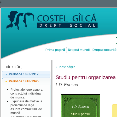
s
Prima pagină
Dreptul muncii
Dreptul securităț
Index cărți
« Toate cărțile
Perioada 1892-1917
Studiu pentru organizarea 
Perioada 1918-1945
I. D. Enescu
Proiect de lege asupra
contractului individual
de muncă
Expunere de motive la
proiectul de lege
I. D. Enescu
asupra contractului de
muncă
Studiu pentru