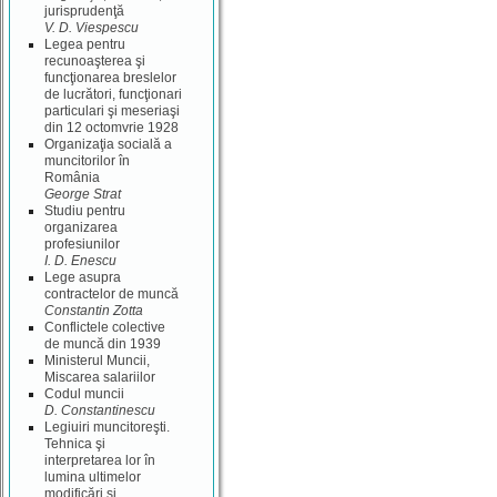
jurisprudenţă
V. D. Viespescu
Legea pentru
recunoaşterea şi
funcţionarea breslelor
de lucrători, funcţionari
particulari şi meseriaşi
din 12 octomvrie 1928
Organizaţia socială a
muncitorilor în
România
George Strat
Studiu pentru
organizarea
profesiunilor
I. D. Enescu
Lege asupra
contractelor de muncă
Constantin Zotta
Conflictele colective
de muncă din 1939
Ministerul Muncii,
Miscarea salariilor
Codul muncii
D. Constantinescu
Legiuiri muncitoreşti.
Tehnica şi
interpretarea lor în
lumina ultimelor
modificări şi