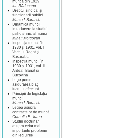
muncă din 1929
Ion Răducanu
Dreptul sindical și
funcționarii publici
Marco I. Barasch
Dinamica muncii.
Introducere la studiul
psihotehnic al munci
Mihail Moldovan
Inspecţia muncii în
1930 şi 1931, vol. I
Vechiul Regat şi
Basarabia
Inspecţia muncii în
1930 şi 1931, vol. II
Ardeal, Banat şi
Bucovina
Lege pentru
asigurarea plăţii
lucrului efectuat
Principii de legislaţia
muncii
Marco I. Barasch
Legea asupra
contractelor de muncă
Corneliu P. Udrea
Studiu doctrinar
asupra celor mai
importante probleme
din legiuirile