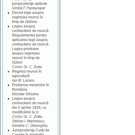
jurisprudenţe apărute
Vintilă F. Pantazopol
Decret-lege asupra
regimului muncii în
timp de războiu
Legea asupra
contractelor de muncă.
Regulamentul pentru
aplicarea legii asupra
contractelor de muncă.
Legea privitoare
asupra regimului
muncii în timp de
război
Const. Gr. C. Zotta
Regimul muncii în
agricultură
Ion M. Lazaru
Problema meseriilor în
România
Nicolae Ghiulea
Legea asupra
contractelor de muncă
din 5 aprilie 1929, cu
modificările la zi
Const. Gr. C. Zotta,
Stelian I. Marinescu,
Dimitrie C. Gheorghiu
Jurisprudenţa Curţii de
Casaţie în legislaţia