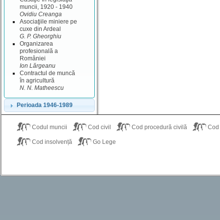
muncii, 1920 - 1940
Ovidiu Creanga
Asociaţiile miniere pe
cuxe din Ardeal
G. P. Gheorghiu
Organizarea
profesională a
României
Ion Lărgeanu
Contractul de muncă
în agricultură
N. N. Matheescu
Perioada 1946-1989
Codul muncii
Cod civil
Cod procedură civilă
Cod
Cod insolvență
Go Lege