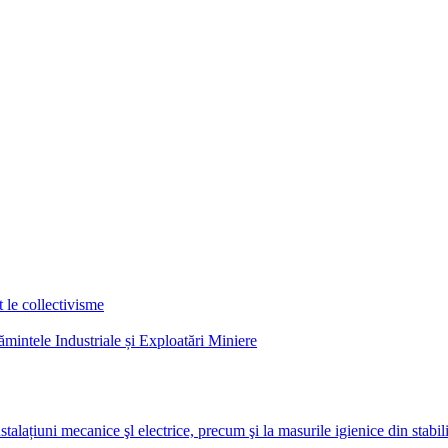
 le collectivisme
mintele Industriale și Exploatări Miniere
talațiuni mecanice şl electrice, precum şi la masurile igienice din stabil