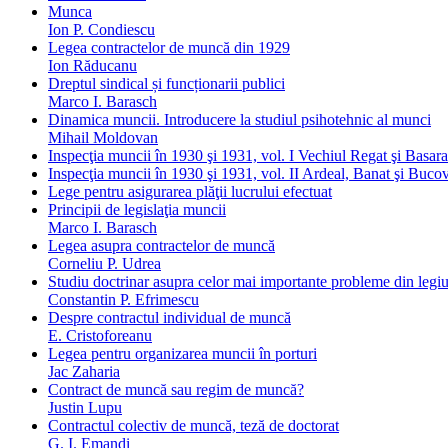
Munca
Ion P. Condiescu
Legea contractelor de muncă din 1929
Ion Răducanu
Dreptul sindical și funcționarii publici
Marco I. Barasch
Dinamica muncii. Introducere la studiul psihotehnic al munci
Mihail Moldovan
Inspecţia muncii în 1930 şi 1931, vol. I Vechiul Regat şi Basar
Inspecţia muncii în 1930 şi 1931, vol. II Ardeal, Banat şi Buco
Lege pentru asigurarea plăţii lucrului efectuat
Principii de legislaţia muncii
Marco I. Barasch
Legea asupra contractelor de muncă
Corneliu P. Udrea
Studiu doctrinar asupra celor mai importante probleme din legiui
Constantin P. Efrimescu
Despre contractul individual de muncă
E. Cristoforeanu
Legea pentru organizarea muncii în porturi
Jac Zaharia
Contract de muncă sau regim de muncă?
Justin Lupu
Contractul colectiv de muncă, teză de doctorat
G. I. Emandi