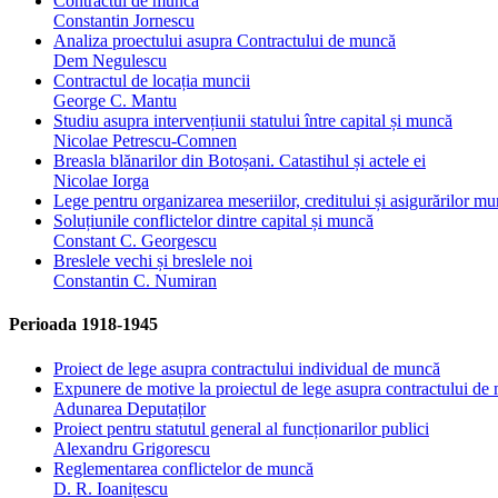
Contractul de muncă
Constantin Jornescu
Analiza proectului asupra Contractului de muncă
Dem Negulescu
Contractul de locația muncii
George C. Mantu
Studiu asupra intervențiunii statului între capital și muncă
Nicolae Petrescu‐Comnen
Breasla blănarilor din Botoșani. Catastihul și actele ei
Nicolae Iorga
Lege pentru organizarea meseriilor, creditului și asigurărilor mu
Soluțiunile conflictelor dintre capital și muncă
Constant C. Georgescu
Breslele vechi și breslele noi
Constantin C. Numiran
Perioada 1918-1945
Proiect de lege asupra contractului individual de muncă
Expunere de motive la proiectul de lege asupra contractului de
Adunarea Deputaților
Proiect pentru statutul general al funcționarilor publici
Alexandru Grigorescu
Reglementarea conflictelor de muncă
D. R. Ioanițescu