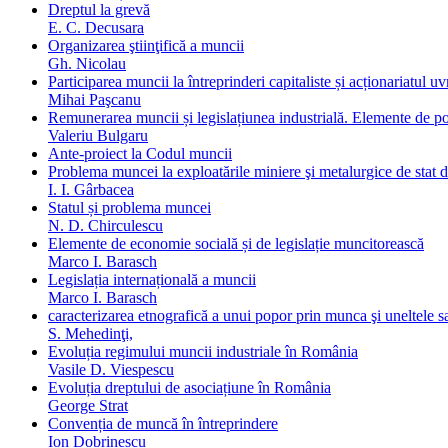
Dreptul la grevă
E. C. Decusara
Organizarea ştiinţifică a muncii
Gh. Nicolau
Participarea muncii la întreprinderi capitaliste și acționariatul uv
Mihai Paşcanu
Remunerarea muncii și legislațiunea industrială. Elemente de po
Valeriu Bulgaru
Ante-proiect la Codul muncii
Problema muncei la exploatările miniere şi metalurgice de stat d
I. I. Gârbacea
Statul și problema muncei
N. D. Chirculescu
Elemente de economie socială și de legislație muncitorească
Marco I. Barasch
Legislația internațională a muncii
Marco I. Barasch
caracterizarea etnografică a unui popor prin munca şi uneltele s
S. Mehedinţi,
Evoluția regimului muncii industriale în România
Vasile D. Viespescu
Evoluția dreptului de asociațiune în România
George Strat
Convenția de muncă în întreprindere
Ion Dobrinescu