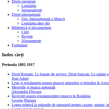
Drept european
Legislație
Jurisprudență
Drept internațional
Org. Internațională a Muncii
Legislația altor țări
Bibliotecă și documentare
Cărți
Reviste
Abonamente
Formulare
Index cărți
Perioada 1892-1917
Droit Romain. Le louage de service. Droit français. Le salaire et
Jean Adnet
Lege și regulament asupra muncei minorilor și femeilor în Așeză
Meseriile și munca națională
Alexandru Djuvara
Încercări asupra regulamentărei muncei în România
George Plastara
Legea relativă la măsurile de siguranță pentru cazane, maşini, ins