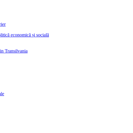
rier
litică economică și socială
in Transilvania
ale