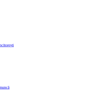
ncitorești
 muncă