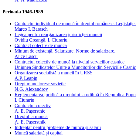
Perioada 1946-1989
Contractul individual de muncă în dreptul românesc. Legislaţie.
Marco I. Barasch
Legea pentru reorganizarea jurisdicţiei muncii
Ovidiu Creangă, I. Ciurariu
Contract colectiv de muncă
Minum de existenţă. Salarizare. Norme de salarizare.
Alice Lascu
Contractul colectiv de muncă la nivelul serviciilor casnice
Uniunea Sindicatelor Unite a Muncitorilor din Serviciile Casni
Organizarea socialistă a muncii în URSS
A.P. Leapin
Drept muncitoresc sovietic
N.G. Alexandrov
Reglementarea juridică a dreptului la odihnă în Republica Po
I. Ciurariu
Contractul colectiv
A. E. Paşerstnic
Dreptul la muncă
A. E. Pașerstnik
Îndreptar pentru probleme de muncă şi salarii
Muncă salariată și capital