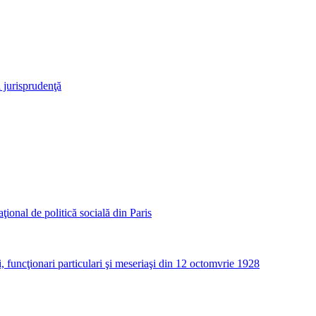
i jurisprudenţă
aţional de politică socială din Paris
, funcţionari particulari şi meseriaşi din 12 octomvrie 1928