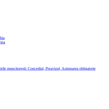
abia
vina
rile muncitoreşti: Concediul, Preavizul, Asigurarea obligatorie