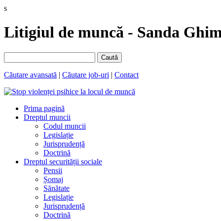
s
Litigiul de muncă - Sanda Gh
Caută
Căutare avansată
|
Căutare job-uri
|
Contact
Prima pagină
Dreptul muncii
Codul muncii
Legislație
Jurisprudență
Doctrină
Dreptul securității sociale
Pensii
Șomaj
Sănătate
Legislație
Jurisprudență
Doctrină