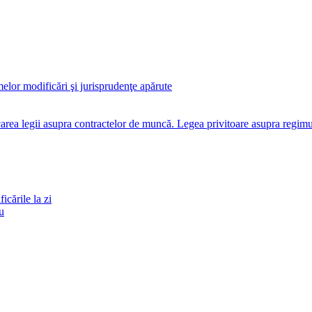
melor modificări şi jurisprudenţe apărute
rea legii asupra contractelor de muncă. Legea privitoare asupra regimu
cările la zi
u