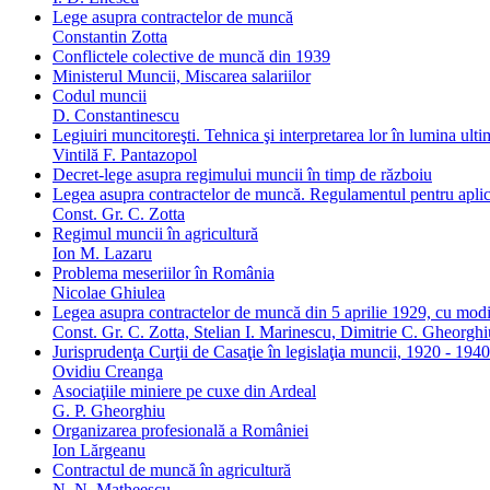
Lege asupra contractelor de muncă
Constantin Zotta
Conflictele colective de muncă din 1939
Ministerul Muncii, Miscarea salariilor
Codul muncii
D. Constantinescu
Legiuiri muncitoreşti. Tehnica şi interpretarea lor în lumina ulti
Vintilă F. Pantazopol
Decret-lege asupra regimului muncii în timp de războiu
Legea asupra contractelor de muncă. Regulamentul pentru aplica
Const. Gr. C. Zotta
Regimul muncii în agricultură
Ion M. Lazaru
Problema meseriilor în România
Nicolae Ghiulea
Legea asupra contractelor de muncă din 5 aprilie 1929, cu modifi
Const. Gr. C. Zotta, Stelian I. Marinescu, Dimitrie C. Gheorghi
Jurisprudenţa Curţii de Casaţie în legislaţia muncii, 1920 - 1940
Ovidiu Creanga
Asociaţiile miniere pe cuxe din Ardeal
G. P. Gheorghiu
Organizarea profesională a României
Ion Lărgeanu
Contractul de muncă în agricultură
N. N. Matheescu