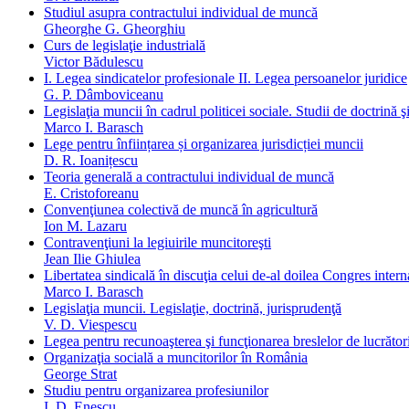
Studiul asupra contractului individual de muncă
Gheorghe G. Gheorghiu
Curs de legislaţie industrială
Victor Bădulescu
I. Legea sindicatelor profesionale II. Legea persoanelor juridice
G. P. Dâmboviceanu
Legislaţia muncii în cadrul politicei sociale. Studii de doctrină ş
Marco I. Barasch
Lege pentru înființarea și organizarea jurisdicției muncii
D. R. Ioanițescu
Teoria generală a contractului individual de muncă
E. Cristoforeanu
Convenţiunea colectivă de muncă în agricultură
Ion M. Lazaru
Contravenţiuni la legiuirile muncitoreşti
Jean Ilie Ghiulea
Libertatea sindicală în discuţia celui de-al doilea Congres intern
Marco I. Barasch
Legislaţia muncii. Legislaţie, doctrină, jurisprudenţă
V. D. Viespescu
Legea pentru recunoaşterea şi funcţionarea breslelor de lucrători
Organizaţia socială a muncitorilor în România
George Strat
Studiu pentru organizarea profesiunilor
I. D. Enescu