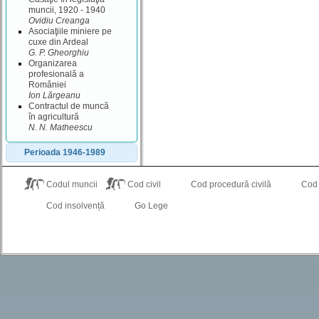
muncii, 1920 - 1940
Ovidiu Creanga
Asociaţiile miniere pe
cuxe din Ardeal
G. P. Gheorghiu
Organizarea
profesională a
României
Ion Lărgeanu
Contractul de muncă
în agricultură
N. N. Matheescu
Perioada 1946-1989
Codul muncii
Cod civil
Cod procedură civilă
Cod
Cod insolvență
Go Lege