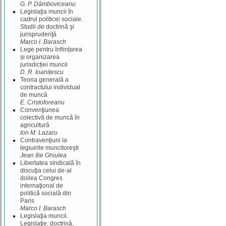
G. P. Dâmboviceanu
Legislaţia muncii în
cadrul politicei sociale.
Studii de doctrină şi
jurisprudenţă
Marco I. Barasch
Lege pentru înființarea
și organizarea
jurisdicției muncii
D. R. Ioanițescu
Teoria generală a
contractului individual
de muncă
E. Cristoforeanu
Convenţiunea
colectivă de muncă în
agricultură
Ion M. Lazaru
Contravenţiuni la
legiuirile muncitoreşti
Jean Ilie Ghiulea
Libertatea sindicală în
discuţia celui de-al
doilea Congres
internaţional de
politică socială din
Paris
Marco I. Barasch
Legislaţia muncii.
Legislaţie, doctrină,