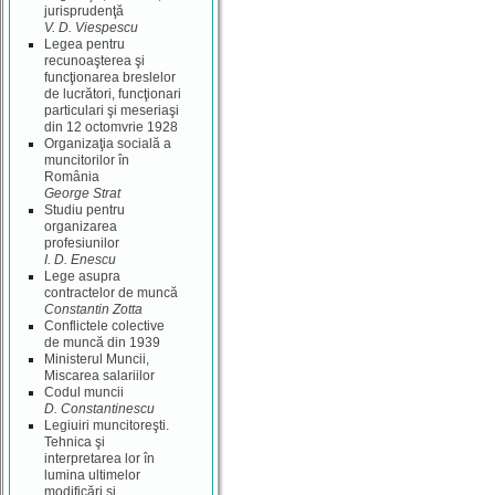
jurisprudenţă
V. D. Viespescu
Legea pentru
recunoaşterea şi
funcţionarea breslelor
de lucrători, funcţionari
particulari şi meseriaşi
din 12 octomvrie 1928
Organizaţia socială a
muncitorilor în
România
George Strat
Studiu pentru
organizarea
profesiunilor
I. D. Enescu
Lege asupra
contractelor de muncă
Constantin Zotta
Conflictele colective
de muncă din 1939
Ministerul Muncii,
Miscarea salariilor
Codul muncii
D. Constantinescu
Legiuiri muncitoreşti.
Tehnica şi
interpretarea lor în
lumina ultimelor
modificări şi