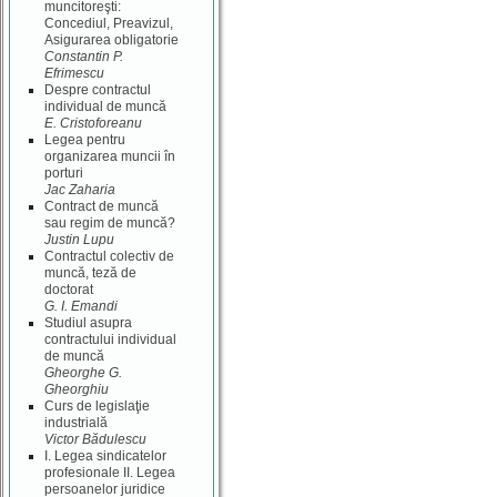
muncitoreşti:
Concediul, Preavizul,
Asigurarea obligatorie
Constantin P.
Efrimescu
Despre contractul
individual de muncă
E. Cristoforeanu
Legea pentru
organizarea muncii în
porturi
Jac Zaharia
Contract de muncă
sau regim de muncă?
Justin Lupu
Contractul colectiv de
muncă, teză de
doctorat
G. I. Emandi
Studiul asupra
contractului individual
de muncă
Gheorghe G.
Gheorghiu
Curs de legislaţie
industrială
Victor Bădulescu
I. Legea sindicatelor
profesionale II. Legea
persoanelor juridice