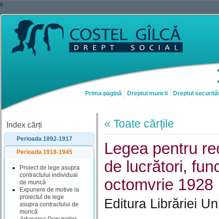
s
Prima pagină
Dreptul muncii
Dreptul securităț
« Toate cărțile
Index cărți
Perioada 1892-1917
Legea pentru re
Perioada 1918-1945
de lucrători, fun
Proiect de lege asupra
contractului individual
octomvrie 1928
de muncă
Expunere de motive la
proiectul de lege
Editura Librăriei U
asupra contractului de
muncă