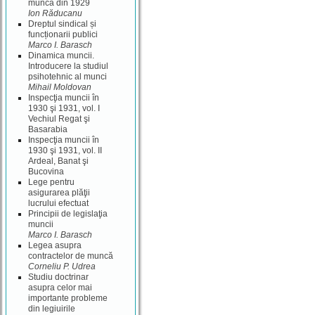
muncă din 1929
Ion Răducanu
Dreptul sindical și
funcționarii publici
Marco I. Barasch
Dinamica muncii.
Introducere la studiul
psihotehnic al munci
Mihail Moldovan
Inspecţia muncii în
1930 şi 1931, vol. I
Vechiul Regat şi
Basarabia
Inspecţia muncii în
1930 şi 1931, vol. II
Ardeal, Banat şi
Bucovina
Lege pentru
asigurarea plăţii
lucrului efectuat
Principii de legislaţia
muncii
Marco I. Barasch
Legea asupra
contractelor de muncă
Corneliu P. Udrea
Studiu doctrinar
asupra celor mai
importante probleme
din legiuirile