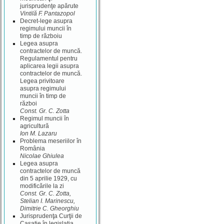
jurisprudenţe apărute
Vintilă F. Pantazopol
Decret-lege asupra
regimului muncii în
timp de războiu
Legea asupra
contractelor de muncă.
Regulamentul pentru
aplicarea legii asupra
contractelor de muncă.
Legea privitoare
asupra regimului
muncii în timp de
război
Const. Gr. C. Zotta
Regimul muncii în
agricultură
Ion M. Lazaru
Problema meseriilor în
România
Nicolae Ghiulea
Legea asupra
contractelor de muncă
din 5 aprilie 1929, cu
modificările la zi
Const. Gr. C. Zotta,
Stelian I. Marinescu,
Dimitrie C. Gheorghiu
Jurisprudenţa Curţii de
Casaţie în legislaţia