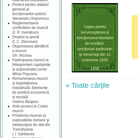
Adunarea Deputaților
Proiect pentru statutul
general al
funcționarilor publici
Alexandru Grigorescu
Reglementarea
Legea pentru
conflictelor de muncă
D. R. Ioanițescu
recunoaşterea şi
Dreptul la grevă
funcţionarea breslelor
E. C. Decusara
de lucrători,
Organizarea ştiinţifică
funcţionari particulari
a muncii
şi meseriaşi din 12
Gh. Nicolau
Participarea muncii la
octomvrie 1928
întreprinderi capitaliste
1938
și acționariatul uvrier
Mihai Paşcanu
Remunerarea muncii
și legislațiunea
« Toate cărțile
industrială. Elemente
de politică economică
și socială
Valeriu Bulgaru
Ante-proiect la Codul
muncii
Problema muncei la
exploatările miniere şi
metalurgice de stat din
Transilvania
I. I. Gârbacea