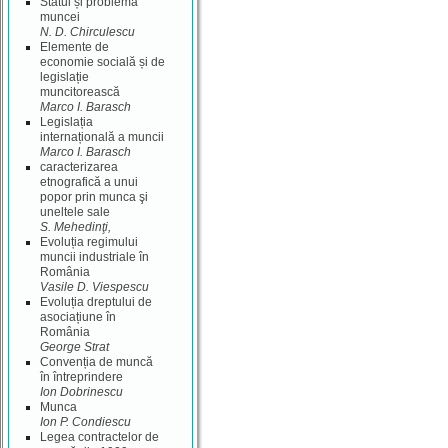
Statul și problema
muncei
N. D. Chirculescu
Elemente de
economie socială și de
legislație
muncitorească
Marco I. Barasch
Legislația
internațională a muncii
Marco I. Barasch
caracterizarea
etnografică a unui
popor prin munca şi
uneltele sale
S. Mehedinţi,
Evoluția regimului
muncii industriale în
România
Vasile D. Viespescu
Evoluția dreptului de
asociațiune în
România
George Strat
Convenția de muncă
în întreprindere
Ion Dobrinescu
Munca
Ion P. Condiescu
Legea contractelor de