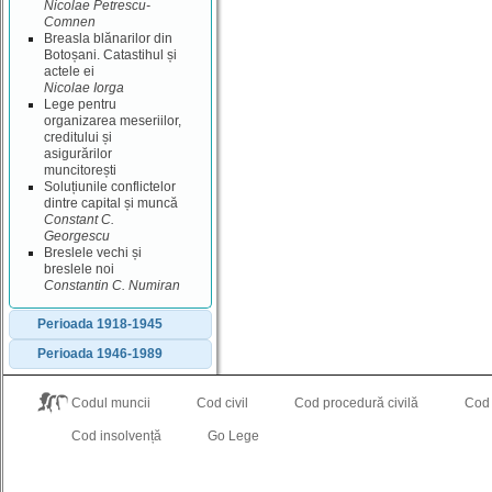
Nicolae Petrescu‐
Comnen
Breasla blănarilor din
Botoșani. Catastihul și
actele ei
Nicolae Iorga
Lege pentru
organizarea meseriilor,
creditului și
asigurărilor
muncitorești
Soluțiunile conflictelor
dintre capital și muncă
Constant C.
Georgescu
Breslele vechi și
breslele noi
Constantin C. Numiran
Perioada 1918-1945
Perioada 1946-1989
Codul muncii
Cod civil
Cod procedură civilă
Cod
Cod insolvență
Go Lege