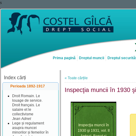
s
Prima pagină
Dreptul muncii
Dreptul securităț
Index cărți
« Toate cărțile
Perioada 1892-1917
Inspecţia muncii în 1930 şi
Droit Romain. Le
louage de service.
Droit français. Le
salaire et le
collectivisme
Jean Adnet
Lege și regulament
Inspecţia muncii în
asupra muncei
1930 şi 1931, vol. II
minorilor și femeilor în