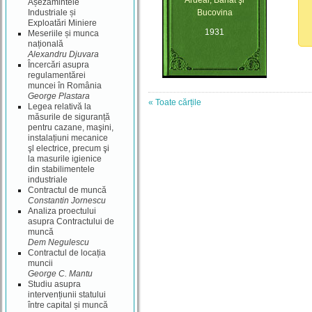
Ardeal, Banat şi
Așezămintele
Industriale și
Bucovina
Exploatări Miniere
1931
Meseriile și munca
națională
Alexandru Djuvara
Încercări asupra
regulamentărei
muncei în România
George Plastara
« Toate cărțile
Legea relativă la
măsurile de siguranță
pentru cazane, maşini,
instalațiuni mecanice
şl electrice, precum şi
la masurile igienice
din stabilimentele
industriale
Contractul de muncă
Constantin Jornescu
Analiza proectului
asupra Contractului de
muncă
Dem Negulescu
Contractul de locația
muncii
George C. Mantu
Studiu asupra
intervențiunii statului
între capital și muncă