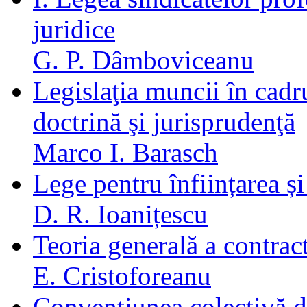
juridice
G. P. Dâmboviceanu
Legislaţia muncii în cadru
doctrină şi jurisprudenţă
Marco I. Barasch
Lege pentru înființarea și
D. R. Ioanițescu
Teoria generală a contrac
E. Cristoforeanu
Convenţiunea colectivă d