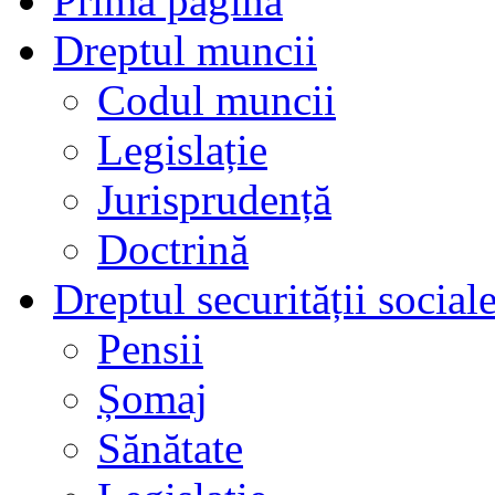
Prima pagină
Dreptul muncii
Codul muncii
Legislație
Jurisprudență
Doctrină
Dreptul securității social
Pensii
Șomaj
Sănătate