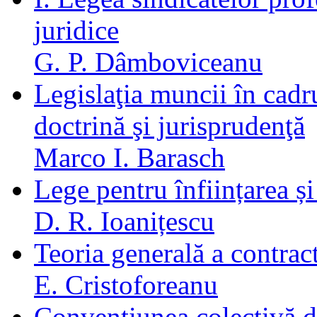
juridice
G. P. Dâmboviceanu
Legislaţia muncii în cadru
doctrină şi jurisprudenţă
Marco I. Barasch
Lege pentru înființarea și
D. R. Ioanițescu
Teoria generală a contrac
E. Cristoforeanu
Convenţiunea colectivă d