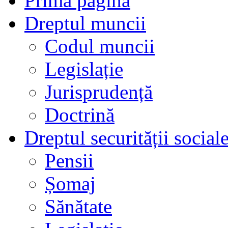
Prima pagină
Dreptul muncii
Codul muncii
Legislație
Jurisprudență
Doctrină
Dreptul securității social
Pensii
Șomaj
Sănătate