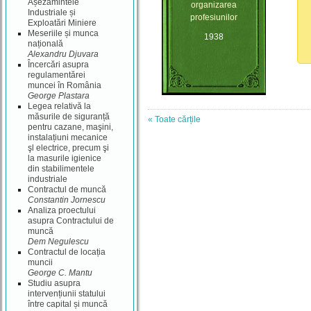
Așezămintele
organizarea
Industriale și
profesiunilor
Exploatări Miniere
Meseriile și munca
1938
națională
Alexandru Djuvara
Încercări asupra
regulamentărei
muncei în România
George Plastara
Legea relativă la
măsurile de siguranță
« Toate cărțile
pentru cazane, maşini,
instalațiuni mecanice
şl electrice, precum şi
la masurile igienice
din stabilimentele
industriale
Contractul de muncă
Constantin Jornescu
Analiza proectului
asupra Contractului de
muncă
Dem Negulescu
Contractul de locația
muncii
George C. Mantu
Studiu asupra
intervențiunii statului
între capital și muncă