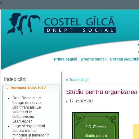
s
Prima pagină
Dreptul muncii
Dreptul securităț
Index cărți
« Toate cărțile
Perioada 1892-1917
Studiu pentru organizarea 
Droit Romain. Le
I. D. Enescu
louage de service.
Droit français. Le
salaire et le
collectivisme
Jean Adnet
Lege și regulament
I. D. Enescu
asupra muncei
minorilor și femeilor în
Studiu pentru