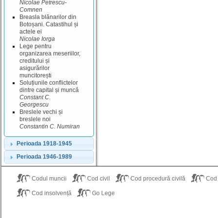
Nicolae Petrescu‐
Comnen
Breasla blănarilor din
Botoșani. Catastihul și
actele ei
Nicolae Iorga
Lege pentru
organizarea meseriilor,
creditului și
asigurărilor
muncitorești
Soluțiunile conflictelor
dintre capital și muncă
Constant C.
Georgescu
Breslele vechi și
breslele noi
Constantin C. Numiran
Perioada 1918-1945
Perioada 1946-1989
Codul muncii
Cod civil
Cod procedură civilă
Cod
Cod insolvență
Go Lege