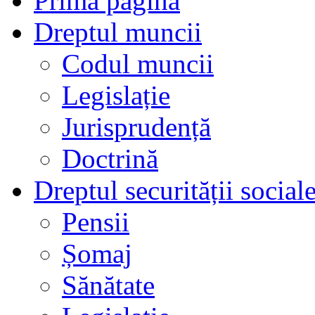
Prima pagină
Dreptul muncii
Codul muncii
Legislație
Jurisprudență
Doctrină
Dreptul securității social
Pensii
Șomaj
Sănătate