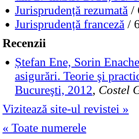
Jurisprudență rezumată
/ 
Jurisprudență franceză
/ 
Recenzii
Ștefan Ene, Sorin Enach
asigurări. Teorie şi pract
Bucureşti, 2012
,
Costel 
Vizitează site-ul revistei »
« Toate numerele