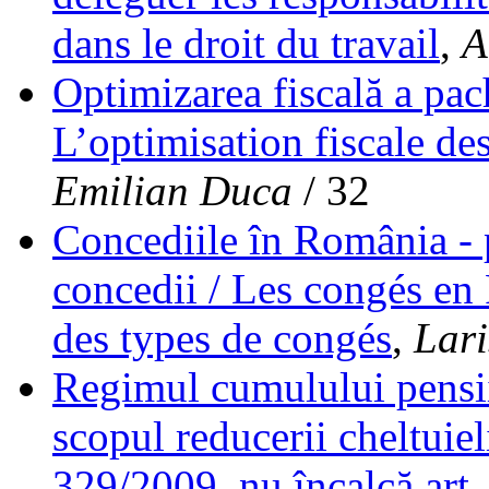
dans le droit du travail
,
A
Optimizarea fiscală a pac
L’optimisation fiscale d
Emilian Duca
/ 32
Concediile în România - p
concedii / Les congés en
des types de congés
,
Lari
Regimul cumulului pensiil
scopul reducerii cheltuie
329/2009, nu încalcă art.