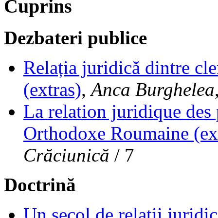
Cuprins
Dezbateri publice
Relația juridică dintre c
(extras)
,
Anca Burghelea
La relation juridique des
Orthodoxe Roumaine (ext
Crăciunică
/ 7
Doctrină
Un secol de relații jurid